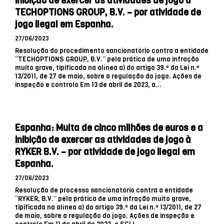
inibição de exercer as atividades de jogo à
TECHOPTIONS GROUP, B.V. – por atividade de
jogo ilegal em Espanha.
27/06/2023
Resolução do procedimento sancionatório contra a entidade
“TECHOPTIONS GROUP, B.V.” pela prática de uma infração
muito grave, tipificada na alínea a) do artigo 39.º da Lei n.º
13/2011, de 27 de maio, sobre a regulação do jogo. Ações de
inspeção e controlo Em 13 de abril de 2023, a...
Espanha: Multa de cinco milhões de euros e a
inibição de exercer as atividades de jogo à
RYKER B.V. – por atividade de jogo ilegal em
Espanha.
27/06/2023
Resolução de processo sancionatório contra a entidade
“RYKER, B.V.” pela prática de uma infração muito grave,
tipificada na alínea a) do artigo 39.º da Lei n.º 13/2011, de 27
de maio, sobre a regulação do jogo. Ações de inspeção e