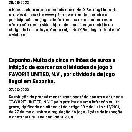
28/08/2023
A Kansspelautoriteit concluiu que a NetX Betting Limited,
através do seu site www.pferdewetten.de, permite a
participação em jogos de fortuna ou azar, embora esta
oferta não tenha sido objeto de uma licença emitida ao
abrigo da Lei do Jogo. Como tal, a NetX Betting Limited está
a violar as...
Espanha: Multa de cinco milhões de euros e
inibição de exercer as atividades de jogo à
FAVORIT UNITED, N.V., por atividade de jogo
ilegal em Espanha.
27/06/2023
Resolução do procedimento sancionatório contra a entidade
“FAVORIT UNITED, N.V.” pela prática de uma infração muito
grave, tipificada na alínea a) do artigo 39.º da Lei n.º 13/2011,
de 27 de maio, sobre a regulação do jogo. Ações de inspeção
e controlo Em 11 de abril de 2023, a...