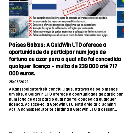
Países Baixos: A GoldWin LTD oferece a
oportunidade de participar num jogo de
fortuna ou azar para o qual não foi concedida
qualquer licença – multa de 239 000 até 717
000 euros.
25/05/2023
A Kansspelautoriteit concluiu que, através de pelo menos
um site, a GoldWin LTD oferece a oportunidade de participar
num jogo de azar para o qual não foi concedida qualquer
licença. Ao fazê-lo, a GoldWin LTD está a violar o Gaming
Act. A Kansspelautoriteit intima a GoldWin LTD a cessar...