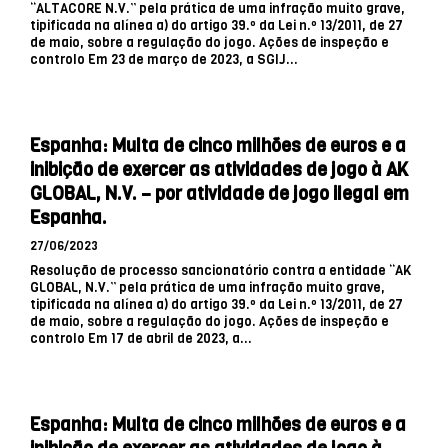
“ALTACORE N.V.” pela prática de uma infração muito grave,
tipificada na alínea a) do artigo 39.º da Lei n.º 13/2011, de 27
de maio, sobre a regulação do jogo. Ações de inspeção e
controlo Em 23 de março de 2023, a SGIJ...
Espanha: Multa de cinco milhões de euros e a
inibição de exercer as atividades de jogo à AK
GLOBAL, N.V. – por atividade de jogo ilegal em
Espanha.
27/06/2023
Resolução de processo sancionatório contra a entidade “AK
GLOBAL, N.V.” pela prática de uma infração muito grave,
tipificada na alínea a) do artigo 39.º da Lei n.º 13/2011, de 27
de maio, sobre a regulação do jogo. Ações de inspeção e
controlo Em 17 de abril de 2023, a...
Espanha: Multa de cinco milhões de euros e a