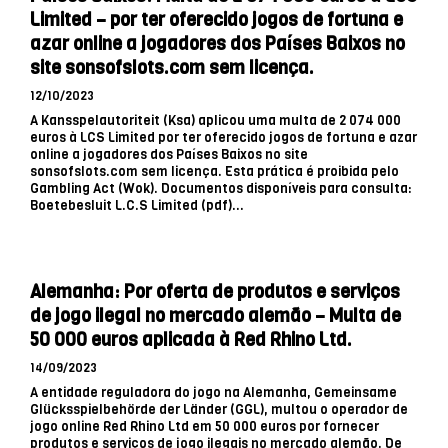
Limited – por ter oferecido jogos de fortuna e
azar online a jogadores dos Países Baixos no
site sonsofslots.com sem licença.
12/10/2023
A Kansspelautoriteit (Ksa) aplicou uma multa de 2 074 000
euros à LCS Limited por ter oferecido jogos de fortuna e azar
online a jogadores dos Países Baixos no site
sonsofslots.com sem licença. Esta prática é proibida pelo
Gambling Act (Wok). Documentos disponíveis para consulta:
Boetebesluit L.C.S Limited (pdf)...
Alemanha: Por oferta de produtos e serviços
de jogo ilegal no mercado alemão – Multa de
50 000 euros aplicada à Red Rhino Ltd.
14/09/2023
A entidade reguladora do jogo na Alemanha, Gemeinsame
Glücksspielbehörde der Länder (GGL), multou o operador de
jogo online Red Rhino Ltd em 50 000 euros por fornecer
produtos e serviços de jogo ilegais no mercado alemão. De