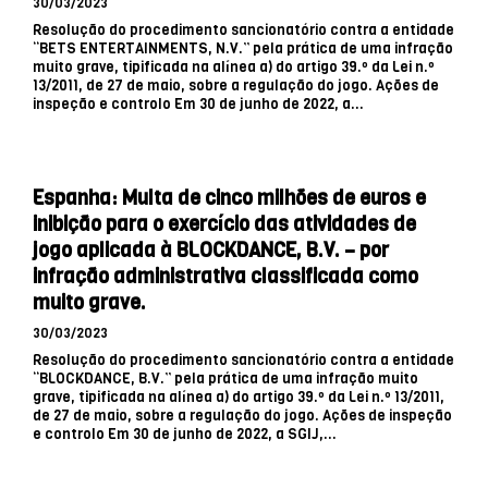
30/03/2023
Resolução do procedimento sancionatório contra a entidade
“BETS ENTERTAINMENTS, N.V.” pela prática de uma infração
muito grave, tipificada na alínea a) do artigo 39.º da Lei n.º
13/2011, de 27 de maio, sobre a regulação do jogo. Ações de
inspeção e controlo Em 30 de junho de 2022, a...
Espanha: Multa de cinco milhões de euros e
inibição para o exercício das atividades de
jogo aplicada à BLOCKDANCE, B.V. – por
infração administrativa classificada como
muito grave.
30/03/2023
Resolução do procedimento sancionatório contra a entidade
“BLOCKDANCE, B.V.” pela prática de uma infração muito
grave, tipificada na alínea a) do artigo 39.º da Lei n.º 13/2011,
de 27 de maio, sobre a regulação do jogo. Ações de inspeção
e controlo Em 30 de junho de 2022, a SGIJ,...