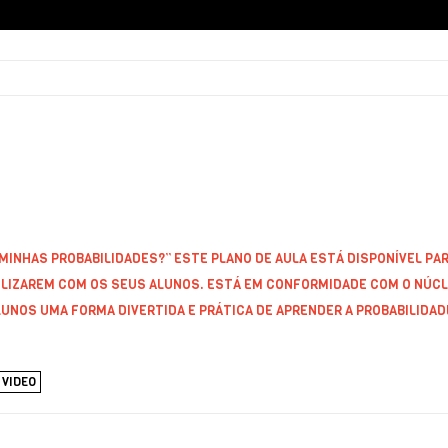
 MINHAS PROBABILIDADES?” ESTE PLANO DE AULA ESTÁ DISPONÍVEL PA
ILIZAREM COM OS SEUS ALUNOS. ESTÁ EM CONFORMIDADE COM O NÚC
UNOS UMA FORMA DIVERTIDA E PRÁTICA DE APRENDER A PROBABILIDAD
VIDEO