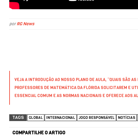
por
RG News
VEJA A INTRODUÇÃO AO NOSSO PLANO DE AULA, “QUAIS SÃO AS
PROFESSORES DE MATEMÁTICA DA FLÓRIDA SOLICITAREM E UT
ESSENCIAL COMUM E AS NORMAS NACIONAIS E OFERECE AOS AL
TAGS
GLOBAL
INTERNACIONAL
JOGO RESPONSÁVEL
NOTÍCIAS
COMPARTILHE O ARTIGO