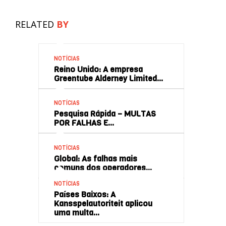
RELATED
BY
NOTÍCIAS
Reino Unido: A empresa
Greentube Alderney Limited…
NOTÍCIAS
Pesquisa Rápida – MULTAS
POR FALHAS E…
NOTÍCIAS
Global: As falhas mais
comuns dos operadores…
NOTÍCIAS
Países Baixos: A
Kansspelautoriteit aplicou
uma multa…