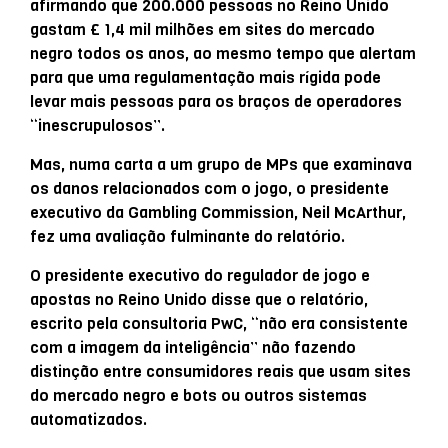
afirmando que 200.000 pessoas no Reino Unido
gastam £ 1,4 mil milhões em sites do mercado
negro todos os anos, ao mesmo tempo que alertam
para que uma regulamentação mais rígida pode
levar mais pessoas para os braços de operadores
“inescrupulosos”.
Mas, numa carta a um grupo de MPs que examinava
os danos relacionados com o jogo, o presidente
executivo da Gambling Commission, Neil McArthur,
fez uma avaliação fulminante do relatório.
O presidente executivo do regulador de jogo e
apostas no Reino Unido disse que o relatório,
escrito pela consultoria PwC, “não era consistente
com a imagem da inteligência” não fazendo
distinção entre consumidores reais que usam sites
do mercado negro e bots ou outros sistemas
automatizados.