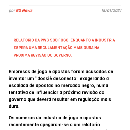
por
RG News
18/01/2021
RELATÓRIO DA PWC SOB FOGO, ENQUANTO A INDÚSTRIA
ESPERA UMA REGULAMENTAÇÃO MAIS DURA NA
PRÓXIMA REVISÃO DO GOVERNO.
Empresas de jogo e apostas foram acusados de
inventar um “dossiê desonesto” exagerando a
escalada de apostas no mercado negro, numa
tentativa de influenciar a próxima revisão do
governo que deverá resultar em regulação mais
dura.
Os números da indústria de jogo e apostas
recentemente apegaram-se a um relatório