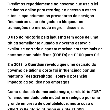
“Pedimos repetidamente ao governo que use a lei
de danos online para restringir o acesso a esses
sites, e apoiaríamos os provedores de serviços
financeiros a ser obrigados a bloquear as
transações no mercado negro”, disse ele.
O uso do relatório pela indústria tem ecos de uma
tática semelhante quando o governo estava a
avaliar se cortaria a aposta máxima em terminais de
apostas com odds fixas (FOBTs) de £ 100 para £ 2.
Em 2018, o Guardian revelou que uma decisão do
governo de adiar o corte foi influenciada por um
relatório “desacreditado” sobre o potencial
impacto da política nos empregos.
Como o dossiê do mercado negro, o relatório FOBT
foi encomendado pela indústria e redigido por uma
grande empresa de contabilidade, neste caso a
KPMG. O Relatório afirmou que até 21.000