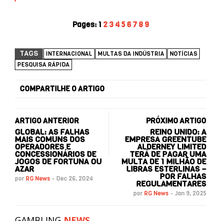
Pages:
1
2
3
4
5
6
7
8
9
TAGS
INTERNACIONAL
MULTAS DA INDÚSTRIA
NOTÍCIAS
PESQUISA RÁPIDA
COMPARTILHE O ARTIGO
ARTIGO ANTERIOR
PRÓXIMO ARTIGO
GLOBAL: AS FALHAS
REINO UNIDO: A
MAIS COMUNS DOS
EMPRESA GREENTUBE
OPERADORES E
ALDERNEY LIMITED
CONCESSIONÁRIOS DE
TERÁ DE PAGAR UMA
JOGOS DE FORTUNA OU
MULTA DE 1 MILHÃO DE
AZAR
LIBRAS ESTERLINAS –
POR FALHAS
por
RG News
-
Dec 26, 2024
REGULAMENTARES
por
RG News
-
Jan 9, 2025
GAMBLING
NEWS