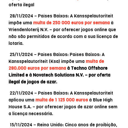
oferta ilegal
28/11/2024 – Países Baixos: A Kansspelautoriteit
impõe uma
multa de 250 000 euros por semana
à
Vriendenloterij N.V. – por oferecer jogos online que
não são permitidos de acordo com a sua licença de
lotaria.
25/11/2024 – Países Baixos: Países Baixos: A
Kansspelautoriteit (Ksa) impõe uma
multa de
280.000 euros por semana
à Techno Offshore
Limited e à Novatech Solutions N.V. – por oferta
ilegal de jogos de azar.
22/11/2024 – Países Baixos: A Kansspelautoriteit
aplicou uma
multa de 1 125 000 euros
à Blue High
House S.A. – por oferecer jogos de azar online sem
a licença necessária.
15/11/2024 – Reino Unido: Cinco anos de proibição,