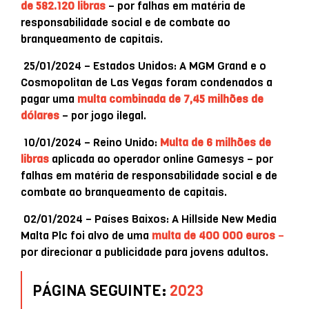
de 582.120 libras
– por falhas em matéria de
responsabilidade social e de combate ao
branqueamento de capitais.
25/01/2024 – Estados Unidos: A MGM Grand e o
Cosmopolitan de Las Vegas foram condenados a
pagar uma
multa combinada de 7,45 milhões de
dólares
– por jogo ilegal.
10/01/2024 – Reino Unido:
Multa de 6 milhões de
libras
aplicada ao operador online Gamesys – por
falhas em matéria de responsabilidade social e de
combate ao branqueamento de capitais.
02/01/2024 – Países Baixos: A Hillside New Media
Malta Plc foi alvo de uma
multa de 400 000 euros
–
por direcionar a publicidade para jovens adultos.
PÁGINA SEGUINTE:
2023