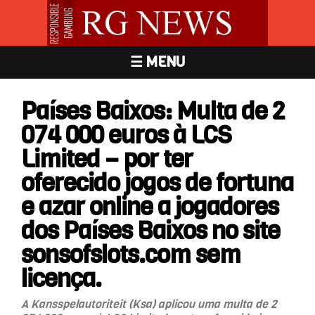
☰ MENU
Países Baixos: Multa de 2
074 000 euros à LCS
Limited – por ter
oferecido jogos de fortuna
e azar online a jogadores
dos Países Baixos no site
sonsofslots.com sem
licença.
A Kansspelautoriteit (Ksa) aplicou uma multa de 2