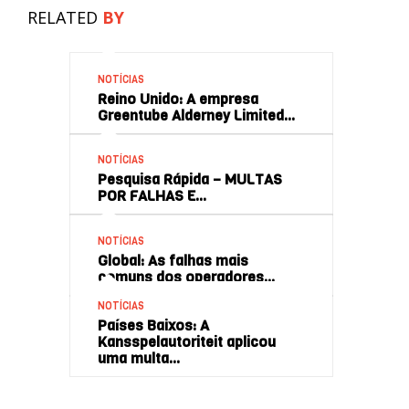
RELATED
BY
NOTÍCIAS
Reino Unido: A empresa
Greentube Alderney Limited…
NOTÍCIAS
Pesquisa Rápida – MULTAS
POR FALHAS E…
NOTÍCIAS
Global: As falhas mais
comuns dos operadores…
NOTÍCIAS
Países Baixos: A
Kansspelautoriteit aplicou
uma multa…