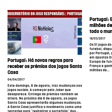
Portugal: 
milhões d
todo o mu
16/03/2017
Os 51 jogos d
futebol, disp
por Portugal,
em apostas O
Portugal: Há novas regras para
Europa de fut
receber os prémios dos jogos Santa
França e ganh
milhões de...
Casa
04/04/2017
Este domingo, 6 de agosto, traz mudanças nos
jogos sociais. A começar pelo Joker que
desaparece. Entrega de prémios também se
altera. No próximo dia 6 de agosto, os jogos
Santa Casa apresentarão algumas mudanças.
A Santa Casa justifica o movimento como uma
tentativa para “revitalizar o portefólio” dos...