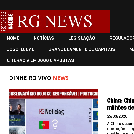
HOME
NOTÍCIAS
LEGISLAÇÃO
REGULADO
JOGO ILEGAL
BRANQUEAMENTO DE CAPITAIS
M
LITERACIA EM JOGO E APOSTAS
DINHEIRO VIVO
NEWS
China: Chi
milhões de
25/09/2020
A China assum
operações ile
devido ao uso