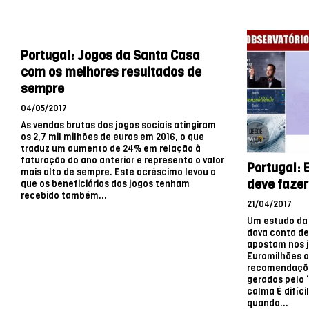
Portugal: Jogos da Santa Casa
com os melhores resultados de
sempre
04/05/2017
As vendas brutas dos jogos sociais atingiram
os 2,7 mil milhões de euros em 2016, o que
traduz um aumento de 24% em relação à
faturação do ano anterior e representa o valor
Portugal: 
mais alto de sempre. Este acréscimo levou a
deve fazer
que os beneficiários dos jogos tenham
recebido também...
21/04/2017
Um estudo da
dava conta d
apostam nos j
Euromilhões o 
recomendações
gerados pelo 
calma É difíci
quando...