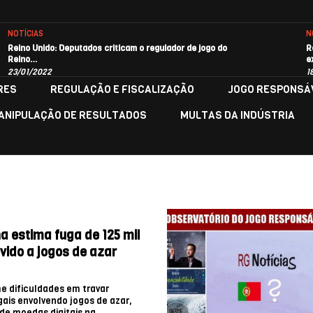
NOTÍCIAS
N
Reino Unido: Deputados criticam o regulador de jogo do
R
Reino…
e
23/01/2022
1
RES
REGULAÇÃO E FISCALIZAÇÃO
JOGO RESPONSÁ
ANIPULAÇÃO DE RESULTADOS
MULTAS DA INDÚSTRIA
na estima fuga de 125 mil
vido a jogos de azar
e dificuldades em travar
gais envolvendo jogos de azar,
 de moedas digitais na