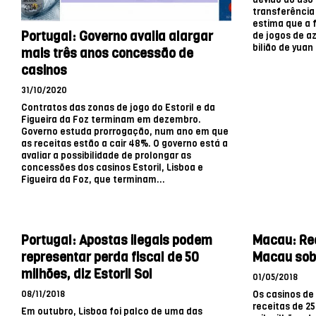
transferência
estima que a f
Portugal: Governo avalia alargar
de jogos de a
bilião de yuan 
mais três anos concessão de
casinos
31/10/2020
Contratos das zonas de jogo do Estoril e da
Figueira da Foz terminam em dezembro.
Governo estuda prorrogação, num ano em que
as receitas estão a cair 48%. O governo está a
avaliar a possibilidade de prolongar as
concessões dos casinos Estoril, Lisboa e
Figueira da Foz, que terminam...
Portugal: Apostas ilegais podem
Macau: Rec
representar perda fiscal de 50
Macau sob
milhões, diz Estoril Sol
01/05/2018
08/11/2018
Os casinos de
receitas de 25
Em outubro, Lisboa foi palco de uma das