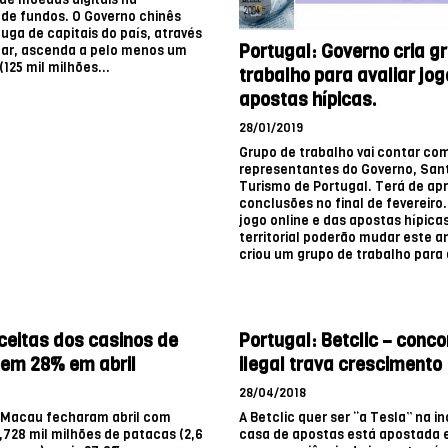
 de fundos. O Governo chinês
uga de capitais do país, através
Portugal: Governo cria g
zar, ascenda a pelo menos um
(125 mil milhões...
trabalho para avaliar jog
apostas hípicas.
28/01/2019
Grupo de trabalho vai contar co
representantes do Governo, San
Turismo de Portugal. Terá de ap
conclusões no final de fevereiro.
jogo online e das apostas hípica
territorial poderão mudar este a
criou um grupo de trabalho para a
eitas dos casinos de
Portugal: Betclic – conco
em 28% em abril
ilegal trava crescimento
28/04/2018
 Macau fecharam abril com
A Betclic quer ser “a Tesla” na i
,728 mil milhões de patacas (2,6
casa de apostas está apostada 