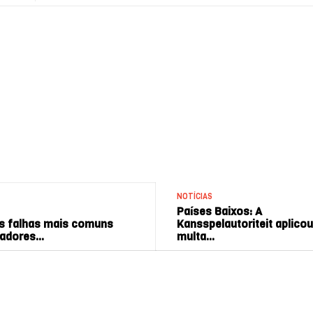
NOTÍCIAS
Países Baixos: A
As falhas mais comuns
Kansspelautoriteit aplico
radores…
multa…
2024 | Responsible gambling.eu - RG News