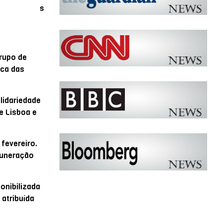
s
grupo de
ica das
lidariedade
e Lisboa e
 fevereiro.
muneração
onibilizada
 atribuída