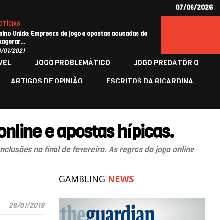
07/08/2026
OTÍCIAS
eino Unido: Empresas de jogo e apostas acusadas de
xagerar…
8/01/2021
VEL
JOGO PROBLEMÁTICO
JOGO PREDATÓRIO
ARTIGOS DE OPINIÃO
ESCRITOS DA RICARDINA
online e apostas hípicas.
lusões no final de fevereiro. As regras do jogo online
GAMBLING
NEWS
28/01/2019