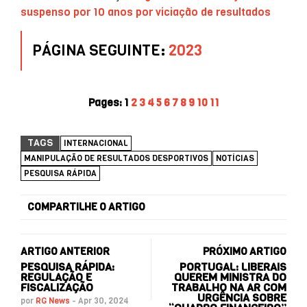
suspenso por 10 anos por viciação de resultados
PÁGINA SEGUINTE:
2023
Pages:
1
2
3
4
5
6
7
8
9
10
11
TAGS
INTERNACIONAL
MANIPULAÇÃO DE RESULTADOS DESPORTIVOS
NOTÍCIAS
PESQUISA RÁPIDA
COMPARTILHE O ARTIGO
ARTIGO ANTERIOR
PRÓXIMO ARTIGO
PESQUISA RÁPIDA:
PORTUGAL: LIBERAIS
REGULAÇÃO E
QUEREM MINISTRA DO
FISCALIZAÇÃO
TRABALHO NA AR COM
URGÊNCIA SOBRE
por
RG News
-
Apr 30, 2024