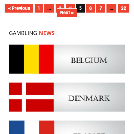
« Previous
1
…
3
4
5
6
7
…
22
Next »
GAMBLING
NEWS