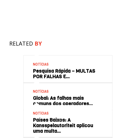
RELATED
BY
NOTÍCIAS
Pesquisa Rápida – MULTAS
POR FALHAS E…
NOTÍCIAS
Global: As falhas mais
comuns dos operadores…
NOTÍCIAS
Países Baixos: A
Kansspelautoriteit aplicou
uma multa…