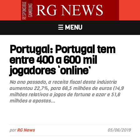
☰ MENU
Portugal: Portugal tem
entre 400 a 600 mil
jogadores ‘online’
No ano passado, a receita fiscal desta indústria
aumentou 22,7%, para 66,5 milhões de euros (14,9
milhões relativos a jogos de fortuna e azar e 51,6
milhões a apostas...
por
RG News
05/06/2019