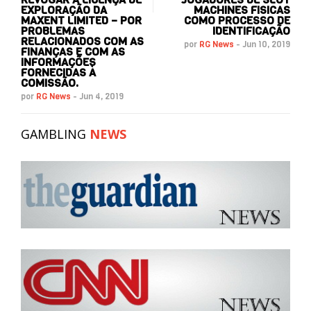
EXPLORAÇÃO DA
MACHINES FISICAS
MAXENT LIMITED – POR
COMO PROCESSO DE
PROBLEMAS
IDENTIFICAÇÃO
RELACIONADOS COM AS
por
RG News
-
Jun 10, 2019
FINANÇAS E COM AS
INFORMAÇÕES
FORNECIDAS À
COMISSÃO.
por
RG News
-
Jun 4, 2019
GAMBLING
NEWS