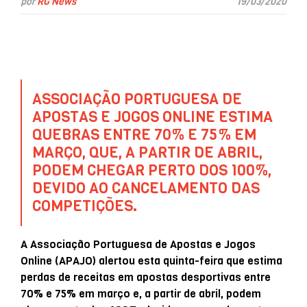
por
RG News
19/03/2020
ASSOCIAÇÃO PORTUGUESA DE
APOSTAS E JOGOS ONLINE ESTIMA
QUEBRAS ENTRE 70% E 75% EM
MARÇO, QUE, A PARTIR DE ABRIL,
PODEM CHEGAR PERTO DOS 100%,
DEVIDO AO CANCELAMENTO DAS
COMPETIÇÕES.
A Associação Portuguesa de Apostas e Jogos
Online (APAJO) alertou esta quinta-feira que estima
perdas de receitas em apostas desportivas entre
70% e 75% em março e, a partir de abril, podem