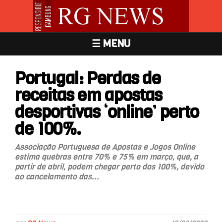
☰ MENU
Portugal: Perdas de
receitas em apostas
desportivas ‘online’ perto
de 100%.
Associação Portuguesa de Apostas e Jogos Online
estima quebras entre 70% e 75% em março, que, a
partir de abril, podem chegar perto dos 100%, devido
ao cancelamento das...