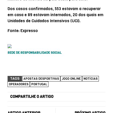
Dos casos confirmados, 553 estavam a recuperar
em casa e 89 estavam internados, 20 dos quais em
Unidades de Cuidados Intensivos (UCI).
Fonte: Expresso
REDE DE RESPONSABILIDADE SOCIAL
TAGS
APOSTAS DESPORTIVAS
JOGO ONLINE
NOTÍCIAS
OPERADORES
PORTUGAL
COMPARTILHE O ARTIGO
ARTIGO ANTERIOR
PRÓXIMO ARTIGO