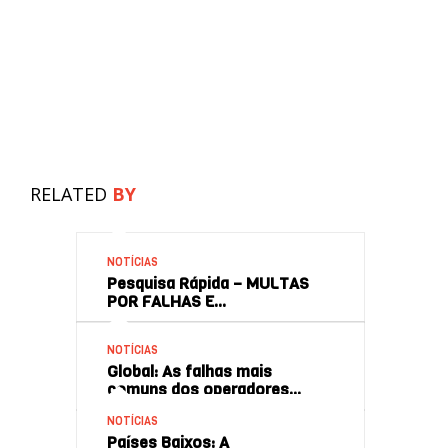
RELATED
BY
NOTÍCIAS
Pesquisa Rápida – MULTAS
POR FALHAS E…
NOTÍCIAS
Global: As falhas mais
comuns dos operadores…
NOTÍCIAS
Países Baixos: A