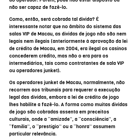
não ser capaz de fazê-lo.
Como, então, será cobrada tal dívida? É
interessante notar que no âmbito do sistema das
salas VIP de Macau, as dívidas de jogo não são nem
legais nem ilegais (anteriormente à aprovação da lei
de crédito de Macau, em 2004, era ilegal os casinos
concederem crédito, mas não o era para os
intermediários, tais como contratantes de sala VIP
ou operadores junket).
Os operadores junket de Macau, normalmente, não
recorrem aos tribunais para requerer a execução
legal das dívidas, embora a lei de crédito de jogo
lhes habilite a fazê-lo. A forma como muitas dívidas
de jogo são cobradas assenta em preceitos
culturais, onde a “amizade”, a “consciência”, a
“família”, o “prestígio” ou a “honra” assumem
particular relevância.