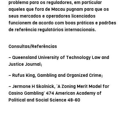
problema para os reguladores, em particular
aqueles que fora de Macau pugnam para que os
seus mercados e operadores licenciados
funcionem de acordo com boas práticas e padrões
de referência regulatórios internacionais.
Consultas/Referências
– Queensland University of Technology Law and
Justice Journal;
– Rufus King, Gambling and Organized Crime;
– Jermone H Skolnick, ‘A Zoning Merit Model for
Casino Gambling’ 474 American Academy of
Political and Social Science 48-60