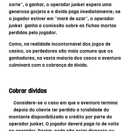
sorte”, a ganhar, o operador junket espera uma
generosa gorjeta e a dívida paga imediatamente; se
o jogador estiver em “maré de azar”, o operador
junket ganha a comissão sobre as fichas mortas
perdidas pelo jogador.
Como, na realidade incontornável dos jogos de
casino, os perdedores são mais comuns que os
ganhadores, na vasta maioria dos casos a aventura
culminará com a cobrança da dívida.
Cobrar dívidas
Considere-se o caso em que a aventura termina
depois do cliente ter perdido a totalidade do
montante disponibilizado a crédito por parte do
operador junket. O jogador deverá pagá-lo de volta
ao operador. Porém, pode não estar disposto ou