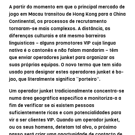
A partir do momento em que o principal mercado de
jogo em Macau transitou de Hong Kong para a China
Continental, os processos de recrutamento
tornaram-se mais complexos. A distância, as
diferenças culturais e até mesmo barreiras
linguísticas – alguns promotores VIP cuja língua
nativa é o cantonês e não falam mandarim – têm
que enviar operadores junket para organizar as
suas próprias equipas. O novo termo que tem sido
usado para designar estes operadores junket é bo-
jao, que literalmente significa “porteiro”.
Um operador junket tradicionalmente concentra-se
numa área geográfica específica e monitoriza-a a
fim de verificar se aí existem pessoas
suficientemente ricas e com potencialidades para
vir a ser clientes VIP. Quando um operador junket,
ou os seus homens, detetam tal alvo, o próximo
passo será criar uma oportunidade de contacto de