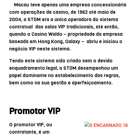
Macau teve apenas uma empresa concessionária
com operações de casino, de 1962 até maio de
2004, a STDM era a única operadora do sistema
contratual das salas VIP tradicionais, até então,
quando o Casino Waldo – propriedade da empresa
baseada em Hong Kong, Galaxy – abriu e iniciou o
negócio VIP neste sistema.
Tendo este sistema sido criado sem o devido
enquadramento legal, a STDM desempenhou um
papel dominante no estabelecimento das regras,
bem como na sua gestão e aperfeiçoamento.
Promotor VIP
O promotor VIP, ou
contratante, é um