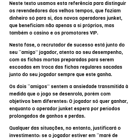
Neste texto usamos esta referência para distinguir
os revendedores dos velhos tempos, que faziam
dinheiro só para si, dos novos operadores junket,
que beneficiam não apenas a si próprios, mas
também o casino e os promotores VIP.
Nesta fase, o recrutador de sucesso está junto do
seu “amigo” jogador, atento ao seu desempenho,
com as fichas mortas preparadas para serem
escoadas em troca das fichas regulares sacadas
junto do seu jogador sempre que este ganha.
Os dois “amigos” sentem a ansiedade transmitida à
medida que o jogo se desenrola, porém com
objetivos bem diferentes: O jogador só quer ganhar,
enquanto o operador junket espera por períodos
prolongados de ganhos e perdas.
Qualquer das situações, no entanto, justificará o
investimento: se o jogador estiver em “maré de