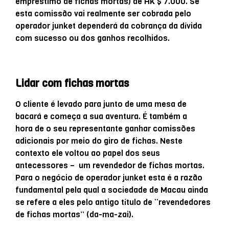
empréstimo de fichas mortas) de HK $ 7.000. Se
esta comissão vai realmente ser cobrada pelo
operador junket dependerá da cobrança da dívida
com sucesso ou dos ganhos recolhidos.
Lidar com fichas mortas
O cliente é levado para junto de uma mesa de
bacará e começa a sua aventura. É também a
hora de o seu representante ganhar comissões
adicionais por meio do giro de fichas. Neste
contexto ele voltou ao papel dos seus
antecessores – um revendedor de fichas mortas.
Para o negócio de operador junket esta é a razão
fundamental pela qual a sociedade de Macau ainda
se refere a eles pelo antigo título de “revendedores
de fichas mortas” (da-ma-zai).