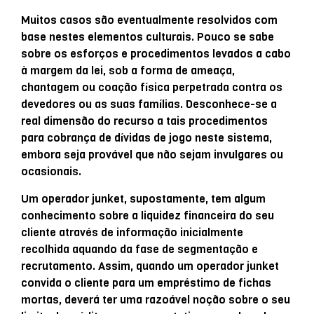
Muitos casos são eventualmente resolvidos com
base nestes elementos culturais. Pouco se sabe
sobre os esforços e procedimentos levados a cabo
à margem da lei, sob a forma de ameaça,
chantagem ou coação física perpetrada contra os
devedores ou as suas famílias. Desconhece-se a
real dimensão do recurso a tais procedimentos
para cobrança de dívidas de jogo neste sistema,
embora seja provável que não sejam invulgares ou
ocasionais.
Um operador junket, supostamente, tem algum
conhecimento sobre a liquidez financeira do seu
cliente através de informação inicialmente
recolhida aquando da fase de segmentação e
recrutamento. Assim, quando um operador junket
convida o cliente para um empréstimo de fichas
mortas, deverá ter uma razoável noção sobre o seu