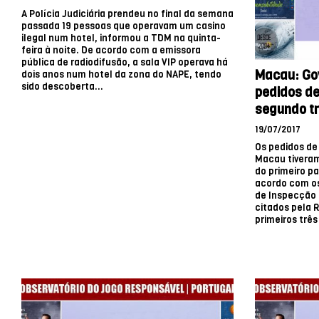
A Polícia Judiciária prendeu no final da semana
passada 19 pessoas que operavam um casino
ilegal num hotel, informou a TDM na quinta-
feira à noite. De acordo com a emissora
pública de radiodifusão, a sala VIP operava há
Macau: Go
dois anos num hotel da zona do NAPE, tendo
sido descoberta...
pedidos de
segundo t
19/07/2017
Os pedidos de
Macau tiveram
do primeiro p
acordo com os
de Inspecção
citados pela 
primeiros três