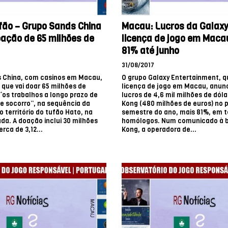
fão – Grupo Sands China
Macau: Lucros da Galax
ação de 65 milhões de
licença de jogo em Maca
81% até junho
31/08/2017
s China, com casinos em Macau,
O grupo Galaxy Entertainment, 
 que vai doar 65 milhões de
licença de jogo em Macau, anunc
“os trabalhos a longo prazo de
lucros de 4,6 mil milhões de dól
e socorro”, na sequência da
Kong (480 milhões de euros) no p
 território do tufão Hato, na
semestre do ano, mais 81%, em 
a. A doação inclui 30 milhões
homólogos. Num comunicado à b
rca de 3,12...
Kong, a operadora de...