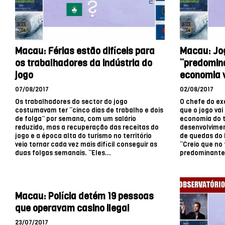
Macau: Férias estão difíceis para
Macau: Jog
os trabalhadores da indústria do
“predomin
jogo
economia 
07/08/2017
02/08/2017
Os trabalhadores do sector do jogo
O chefe do ex
costumavam ter “cinco dias de trabalho e dois
que o jogo vai
de folga” por semana, com um salário
economia do te
reduzido, mas a recuperação das receitas do
desenvolvimen
jogo e a época alta do turismo no território
de quedas do 
veio tornar cada vez mais difícil conseguir as
“Creio que no
duas folgas semanais. “Eles...
predominante
Macau: Polícia detém 19 pessoas
que operavam casino ilegal
23/07/2017