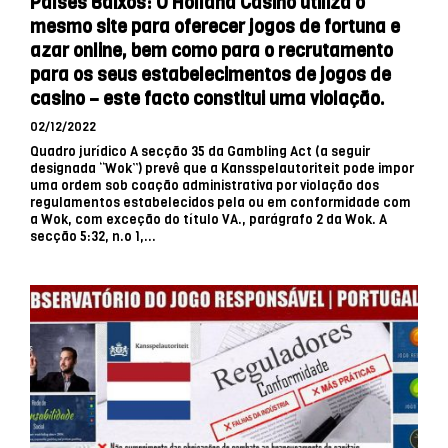
Países Baixos: O Holland Casino utiliza o
mesmo site para oferecer jogos de fortuna e
azar online, bem como para o recrutamento
para os seus estabelecimentos de jogos de
casino – este facto constitui uma violação.
02/12/2022
Quadro jurídico A secção 35 da Gambling Act (a seguir
designada “Wok”) prevê que a Kansspelautoriteit pode impor
uma ordem sob coação administrativa por violação dos
regulamentos estabelecidos pela ou em conformidade com
a Wok, com exceção do título VA., parágrafo 2 da Wok. A
secção 5:32, n.o 1,...