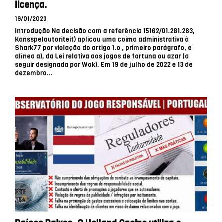
licença.
19/01/2023
Introdução Na decisão com a referência 15162/01.281.263,
Kansspelautoriteit) aplicou uma coima administrativa à
Shark77 por violação do artigo 1.o , primeiro parágrafo, e
alínea a), da Lei relativa aos jogos de fortuna ou azar (a
seguir designada por Wok). Em 19 de julho de 2022 e 13 de
dezembro...