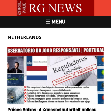
☰ MENU
NETHERLANDS
Países Baixos: A Kansspelautoriteit aplicou