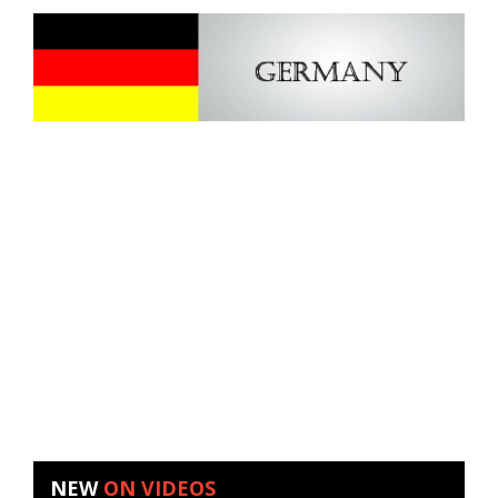
NEW
ON
VIDEOS