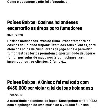
Como o pagamento não foi efetuado, a...
Países Baixos: Casinos holandeses
encerrarão as áreas para fumadores
31/01/2020
Casinos holandeses livres de fumo. Presentemente os
casinos da Holanda disponibilizam aos seus clientes, para
além das salas de fumo, áreas de jogo onde é permitido
fumar. Estas ofertas permitem a oportunidade de jogar e
fumar nas salas de máquinas (slot machines), sem
incomodar outros clientes. O fumo é...
Países Baixos: A Onisac foi multada com
€450.000 por violar a lei de jogo holandesa
11/04/2019
A autoridade holandesa de jogos, Kansspelautoriteit (KSA),
com a aplicação de uma multa de € 450.000 à Onisac