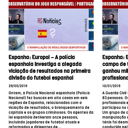
Espanha: Europol – A polícia
Espanha: E
espanhola investiga a alegada
campo de t
viciação de resultados na primeira
ganhou mil
divisão do futebol espanhol
profission
29/05/2019
10/01/2019
Ontem, a Polícia Nacional espanhola (Policía
A Guarda Civil
Nacional) fez buscas em oito casas em seis
83 pessoas. O
regiões de Espanha, relacionadas com a
profissionais
viciação de resultados, o branqueamento de
participou no
capitais e os grupos criminosos. Os agentes da
Um grupo de c
lei espanhóis detiveram onze pessoas,
manipulação d
incluindo jogadores de futebol atuais e
ténis foi de
reformados e dirigentes de...
conduzida pel