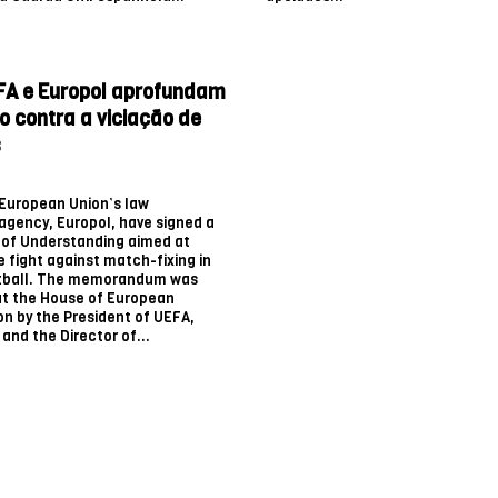
FA e Europol aprofundam
 contra a viciação de
s
European Union’s law
gency, Europol, have signed a
f Understanding aimed at
e fight against match-fixing in
tball. The memorandum was
at the House of European
on by the President of UEFA,
 and the Director of...