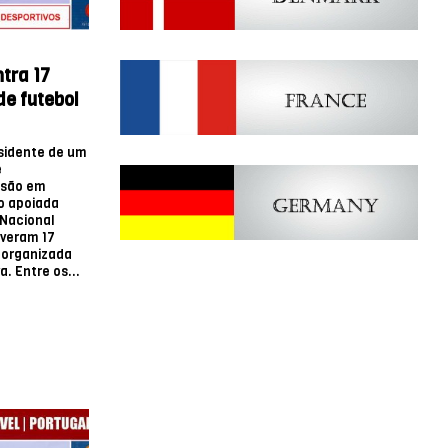
tra 17
de futebol
esidente de um
e
isão em
o apoiada
 Nacional
iveram 17
 organizada
. Entre os...