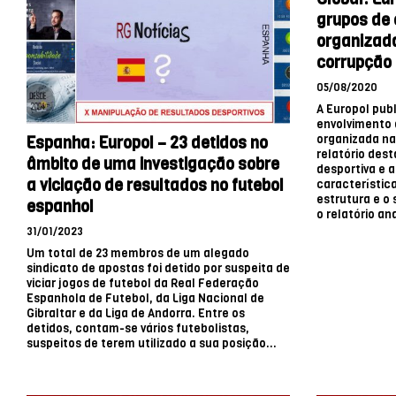
grupos de 
organizada
corrupção 
05/08/2020
A Europol publ
envolvimento 
organizada na
Espanha: Europol – 23 detidos no
relatório des
âmbito de uma investigação sobre
desportiva e a
a viciação de resultados no futebol
característic
estrutura e o
espanhol
o relatório ana
31/01/2023
Um total de 23 membros de um alegado
sindicato de apostas foi detido por suspeita de
viciar jogos de futebol da Real Federação
Espanhola de Futebol, da Liga Nacional de
Gibraltar e da Liga de Andorra. Entre os
detidos, contam-se vários futebolistas,
suspeitos de terem utilizado a sua posição...