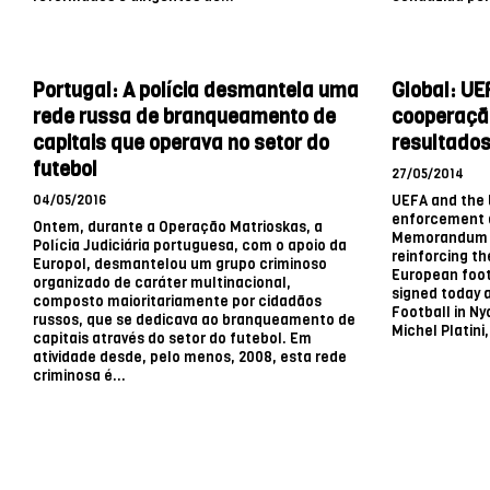
Portugal: A polícia desmantela uma
Global: UE
rede russa de branqueamento de
cooperação
capitais que operava no setor do
resultado
futebol
27/05/2014
04/05/2016
UEFA and the 
enforcement a
Ontem, durante a Operação Matrioskas, a
Memorandum o
Polícia Judiciária portuguesa, com o apoio da
reinforcing th
Europol, desmantelou um grupo criminoso
European foo
organizado de caráter multinacional,
signed today 
composto maioritariamente por cidadãos
Football in Ny
russos, que se dedicava ao branqueamento de
Michel Platini,
capitais através do setor do futebol. Em
atividade desde, pelo menos, 2008, esta rede
criminosa é...