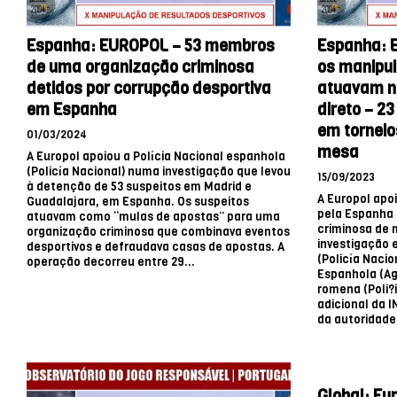
Espanha: EUROPOL – 53 membros
Espanha: E
de uma organização criminosa
os manipul
detidos por corrupção desportiva
atuavam n
em Espanha
direto – 2
em torneio
01/03/2024
mesa
A Europol apoiou a Polícia Nacional espanhola
(Policía Nacional) numa investigação que levou
15/09/2023
à detenção de 53 suspeitos em Madrid e
A Europol apo
Guadalajara, em Espanha. Os suspeitos
pela Espanha 
atuavam como “mulas de apostas” para uma
criminosa de 
organização criminosa que combinava eventos
investigação 
desportivos e defraudava casas de apostas. A
(Policía Nacio
operação decorreu entre 29...
Espanhola (Age
romena (Poli?
adicional da 
da autoridade.
Global: Eu