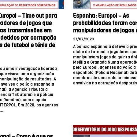
uropol – Time out para
Espanha: Europol – As
adores de jogos que
probabilidades foram con
as transmissões em
manipuladores de jogos 
3 detidos por corrupção
27/07/2023
s de futebol e ténis de
A polícia espanhola deteve o pr
clube de futebol e jogadores qu
manipulavam jogos da quinta div
Melilla e Granada Numa operaçã
pela Europol, agentes da Polícia
iou uma investigação liderada
espanhola (Policía Nacional) det
que visava uma organização
membros de uma rede criminosa
manipulação de resultados. A
envolvida na corrupção desportiva
envolveu a polícia espanhola
nal), a Agência Tributária
ncia Tributaria) e a polícia
ia Româna), com o apoio
INTERPOL. Em 2020, os agentes
..
ropol – Como é que os