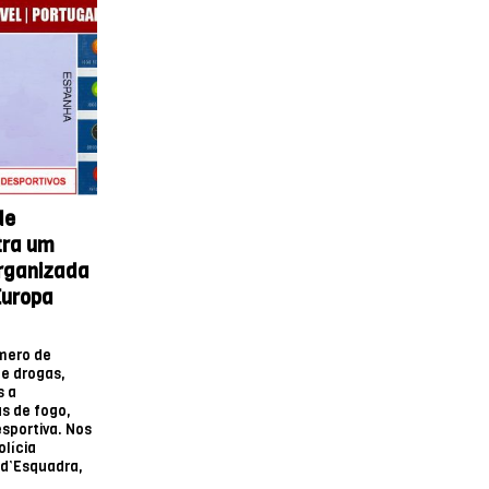
de
tra um
organizada
Europa
mero de
de drogas,
s a
as de fogo,
sportiva. Nos
olícia
 d’Esquadra,