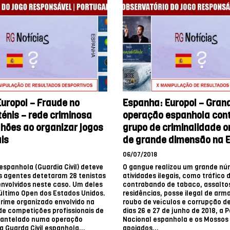
uropol – Fraude no
Espanha: Europol – Gran
énis – rede criminosa
operação espanhola con
hões ao organizar jogos
grupo de criminalidade 
ais
de grande dimensão na 
06/07/2018
 espanhola (Guardia Civil) deteve
O gangue realizou um grande nú
s agentes detetaram 28 tenistas
atividades ilegais, como tráfico 
 envolvidos neste caso. Um deles
contrabando de tabaco, assalto
 último Open dos Estados Unidos.
residências, posse ilegal de arm
rime organizado envolvido na
roubo de veículos e corrupção de
e competições profissionais de
dias 26 e 27 de junho de 2018, a P
smantelado numa operação
Nacional espanhola e os Mossos
a Guarda Civil espanhola...
apoiados...