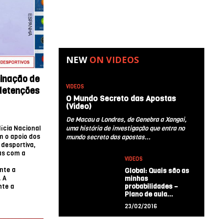
NEW
ON
VIDEOS
inação de
VIDEOS
 detenções
O Mundo Secreto das Apostas
(Video)
De Macau a Londres, de Genebra a Xangai,
uma história de investigação que entra no
ícia Nacional
m o apoio dos
mundo secreto das apostas...
 desportiva,
as com a
VIDEOS
nte a
Global: Quais são as
minhas
 A
probabilidades –
nte a
Plano de aula…
23/02/2016