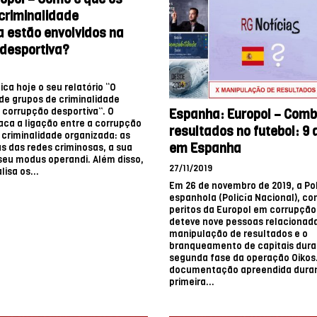
criminalidade
 estão envolvidos na
desportiva?
ica hoje o seu relatório “O
de grupos de criminalidade
 corrupção desportiva”. O
Espanha: Europol – Comb
taca a ligação entre a corrupção
resultados no futebol: 9
 criminalidade organizada: as
em Espanha
as das redes criminosas, a sua
 seu modus operandi. Além disso,
27/11/2019
lisa os...
Em 26 de novembro de 2019, a Pol
espanhola (Policía Nacional), co
peritos da Europol em corrupção
deteve nove pessoas relacionad
manipulação de resultados e o
branqueamento de capitais dura
segunda fase da operação Oikos.
documentação apreendida dura
primeira...