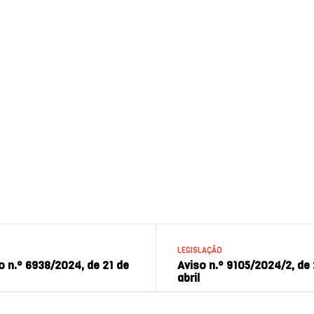
LEGISLAÇÃO
 n.º 6938/2024, de 21 de
Aviso n.º 9105/2024/2, de
abril