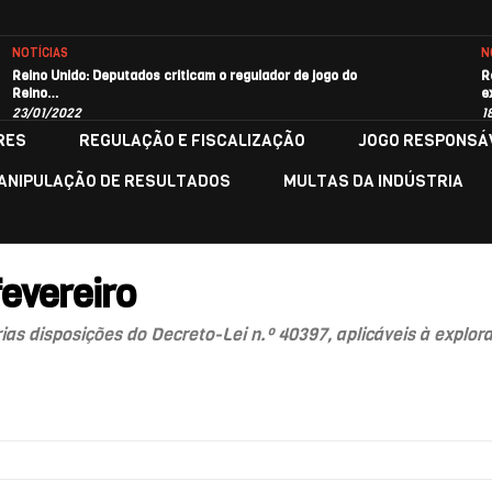
NOTÍCIAS
N
Reino Unido: Deputados criticam o regulador de jogo do
R
Reino…
e
23/01/2022
1
RES
REGULAÇÃO E FISCALIZAÇÃO
JOGO RESPONSÁ
ANIPULAÇÃO DE RESULTADOS
MULTAS DA INDÚSTRIA
fevereiro
ias disposições do Decreto-Lei n.º 40397, aplicáveis à explo