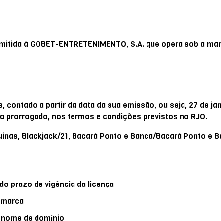
 emitida à GOBET-ENTRETENIMENTO, S.A. que opera sob a ma
os, contado a partir da data da sua emissão, ou seja, 27 de ja
ja prorrogado, nos termos e condições previstos no RJO.
uinas, Blackjack/21, Bacará Ponto e Banca/Bacará Ponto e 
o prazo de vigência da licença
 marca
 nome de domínio