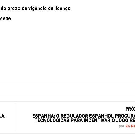
do prazo de vigência da licença
 sede
PRÓ
.A.
ESPANHA: O REGULADOR ESPANHOL PROCUR
TECNOLÓGICAS PARA INCENTIVAR O JOGO R
por
RG N