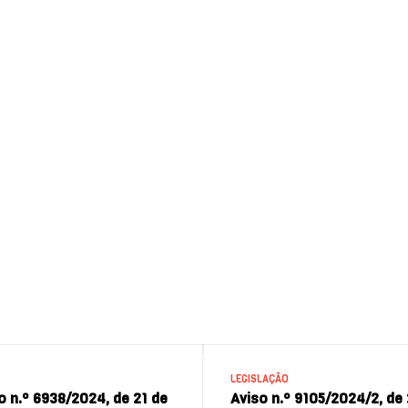
LEGISLAÇÃO
 n.º 6938/2024, de 21 de
Aviso n.º 9105/2024/2, de