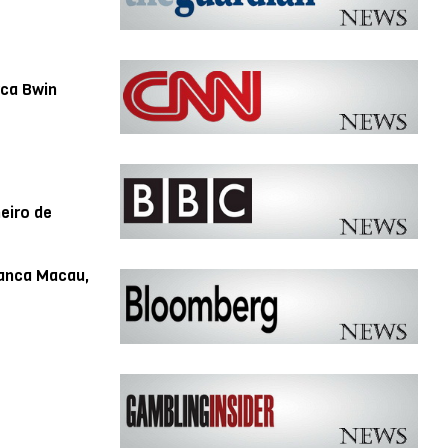
rca Bwin
neiro de
Banca Macau,