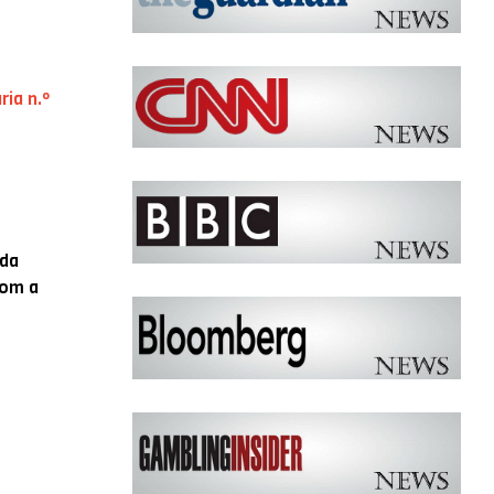
ria n.º
 da
com a