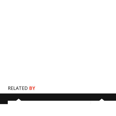
RELATED
BY
LEGISLAÇÃO
LEGISLAÇÃO
Pesquisa Rápida: Legislação –
Despacho