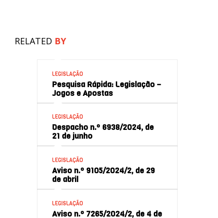
RELATED
BY
LEGISLAÇÃO
Pesquisa Rápida: Legislação –
Jogos e Apostas
LEGISLAÇÃO
Despacho n.º 6938/2024, de
21 de junho
LEGISLAÇÃO
Aviso n.º 9105/2024/2, de 29
de abril
LEGISLAÇÃO
Aviso n.º 7265/2024/2, de 4 de