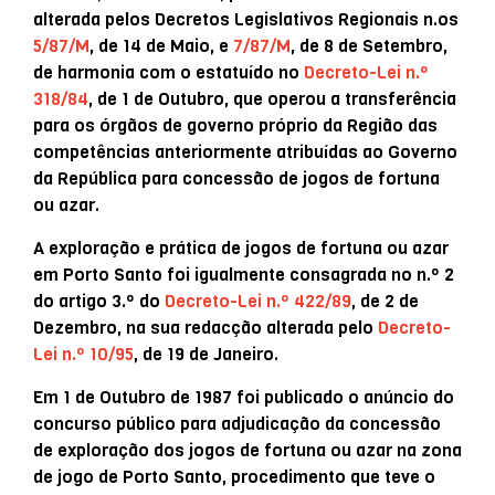
alterada pelos Decretos Legislativos Regionais n.os
5/87/M
, de 14 de Maio, e
7/87/M
, de 8 de Setembro,
de harmonia com o estatuído no
Decreto-Lei n.º
318/84
, de 1 de Outubro, que operou a transferência
para os órgãos de governo próprio da Região das
competências anteriormente atribuídas ao Governo
da República para concessão de jogos de fortuna
ou azar.
A exploração e prática de jogos de fortuna ou azar
em Porto Santo foi igualmente consagrada no n.º 2
do artigo 3.º do
Decreto-Lei n.º 422/89
, de 2 de
Dezembro, na sua redacção alterada pelo
Decreto-
Lei n.º 10/95
, de 19 de Janeiro.
Em 1 de Outubro de 1987 foi publicado o anúncio do
concurso público para adjudicação da concessão
de exploração dos jogos de fortuna ou azar na zona
de jogo de Porto Santo, procedimento que teve o