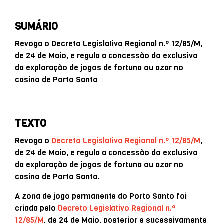
SUMÁRIO
Revoga o Decreto Legislativo Regional n.º 12/85/M,
de 24 de Maio, e regula a concessão do exclusivo
da exploração de jogos de fortuna ou azar no
casino de Porto Santo
TEXTO
Revoga o
Decreto Legislativo Regional n.º 12/85/M
,
de 24 de Maio, e regula a concessão do exclusivo
da exploração de jogos de fortuna ou azar no
casino de Porto Santo.
A zona de jogo permanente do Porto Santo foi
criada pelo
Decreto Legislativo Regional n.º
12/85/M
, de 24 de Maio, posterior e sucessivamente