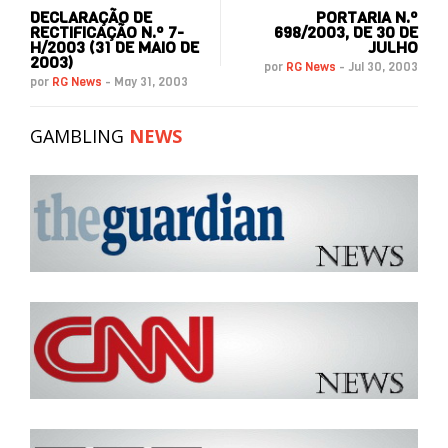
DECLARAÇÃO DE
PORTARIA N.º
RECTIFICAÇÃO N.º 7-
698/2003, DE 30 DE
H/2003 (31 DE MAIO DE
JULHO
2003)
por
RG News
-
Jul 30, 2003
por
RG News
-
May 31, 2003
GAMBLING
NEWS