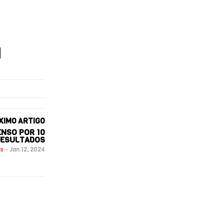
XIMO ARTIGO
NSO POR 10
 RESULTADOS
ws
-
Jan 12, 2024