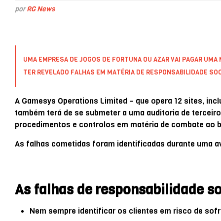
por
RG News
UMA EMPRESA DE JOGOS DE FORTUNA OU AZAR VAI PAGAR UMA 
TER REVELADO FALHAS EM MATÉRIA DE RESPONSABILIDADE SOC
A Gamesys Operations Limited – que opera 12 sites, inc
também terá de se submeter a uma auditoria de terceiros
procedimentos e controlos em matéria de combate ao b
As falhas cometidas foram identificadas durante uma a
As falhas de responsabilidade so
Nem sempre identificar os clientes em risco de sof