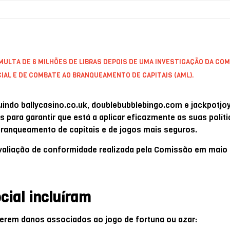
MULTA DE 6 MILHÕES DE LIBRAS DEPOIS DE UMA INVESTIGAÇÃO DA CO
IAL E DE COMBATE AO BRANQUEAMENTO DE CAPITAIS (AML).
luindo ballycasino.co.uk, doublebubblebingo.com e jackpotjo
 para garantir que está a aplicar eficazmente as suas políti
ranqueamento de capitais e de jogos mais seguros.
valiação de conformidade realizada pela Comissão em maio 
cial incluíram
rerem danos associados ao jogo de fortuna ou azar: