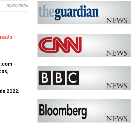
10/01/2024
MISSÃO
y.com –
cas,
de 2022.