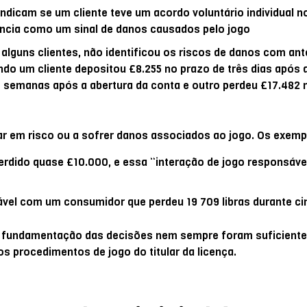
ndicam se um cliente teve um acordo voluntário individual 
ência como um sinal de danos causados pelo jogo
 alguns clientes, não identificou os riscos de danos com an
ndo um cliente depositou £8.255 no prazo de três dias após 
o semanas após a abertura da conta e outro perdeu £17.482 
r em risco ou a sofrer danos associados ao jogo. Os exemp
perdido quase £10.000, e essa “interação de jogo responsáve
ável com um consumidor que perdeu 19 709 libras durante c
da fundamentação das decisões nem sempre foram suficient
s procedimentos de jogo do titular da licença.