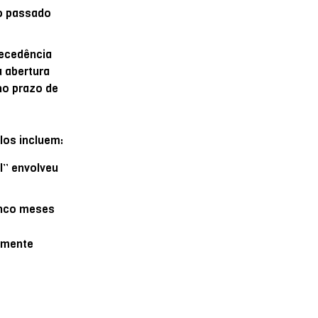
no passado
tecedência
a abertura
no prazo de
los incluem:
l” envolveu
inco meses
emente