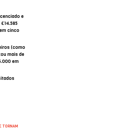
icenciado e
 £14.585
 em cinco
ceiros (como
itou mais de
65.000 em
sitados
UE TORNAM