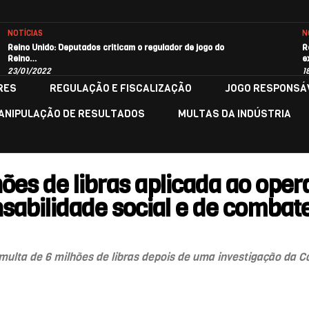
NOTÍCIAS
N
Reino Unido: Deputados criticam o regulador de jogo do
R
Reino…
e
23/01/2022
1
RES
REGULAÇÃO E FISCALIZAÇÃO
JOGO RESPONSÁ
ANIPULAÇÃO DE RESULTADOS
MULTAS DA INDÚSTRIA
hões de libras aplicada ao ope
nsabilidade social e de comba
ulta de 6 milhões de libras depois de uma investigação da Co