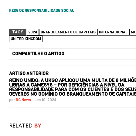
REDE DE RESPONSABILIDADE SOCIAL
TAGS
2024
BRANQUEAMENTO DE CAPITAIS
INTERNACIONAL
MU
UNITED KINGDOM
COMPARTILHE O ARTIGO
ARTIGO ANTERIOR
REINO UNIDO: A UKGC APLICOU UMA MULTA DE 6 MILHÕ
LIBRAS À GAMESYS – POR DEFICIÊNCIAS A NÍVEL DA
RESPONSABILIDADE PARA COM OS CLIENTES E DOS SEU
DEVERES NO DOMÍNIO DO BRANQUEAMENTO DE CAPITAIS
por
RG News
-
Jan 10, 2024
RELATED
BY