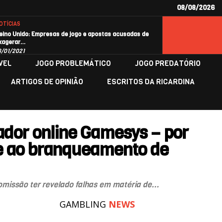
08/08/2026
OTÍCIAS
eino Unido: Empresas de jogo e apostas acusadas de
xagerar…
8/01/2021
VEL
JOGO PROBLEMÁTICO
JOGO PREDATÓRIO
ARTIGOS DE OPINIÃO
ESCRITOS DA RICARDINA
rador online Gamesys – por
te ao branqueamento de
missão ter revelado falhas em matéria de...
GAMBLING
NEWS