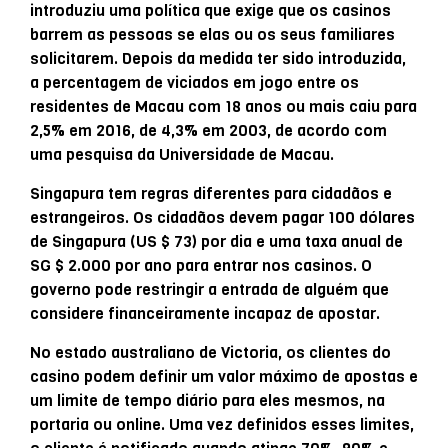
introduziu uma política que exige que os casinos
barrem as pessoas se elas ou os seus familiares
solicitarem. Depois da medida ter sido introduzida,
a percentagem de viciados em jogo entre os
residentes de Macau com 18 anos ou mais caiu para
2,5% em 2016, de 4,3% em 2003, de acordo com
uma pesquisa da Universidade de Macau.
Singapura tem regras diferentes para cidadãos e
estrangeiros. Os cidadãos devem pagar 100 dólares
de Singapura (US $ 73) por dia e uma taxa anual de
SG $ 2.000 por ano para entrar nos casinos. O
governo pode restringir a entrada de alguém que
considere financeiramente incapaz de apostar.
No estado australiano de Victoria, os clientes do
casino podem definir um valor máximo de apostas e
um limite de tempo diário para eles mesmos, na
portaria ou online. Uma vez definidos esses limites,