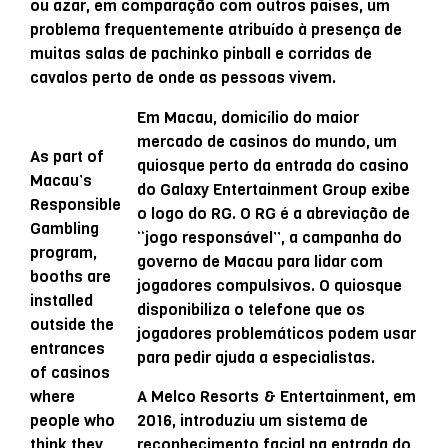
ou azar, em comparação com outros países, um
problema frequentemente atribuído à presença de
muitas salas de pachinko pinball e corridas de
cavalos perto de onde as pessoas vivem.
Em Macau, domicílio do maior
mercado de casinos do mundo, um
As part of
quiosque perto da entrada do casino
Macau’s
do Galaxy Entertainment Group exibe
Responsible
o logo do RG. O RG é a abreviação de
Gambling
“jogo responsável”, a campanha do
program,
governo de Macau para lidar com
booths are
jogadores compulsivos. O quiosque
installed
disponibiliza o telefone que os
outside the
jogadores problemáticos podem usar
entrances
para pedir ajuda a especialistas.
of casinos
where
A Melco Resorts & Entertainment, em
people who
2016, introduziu um sistema de
think they
reconhecimento facial na entrada do