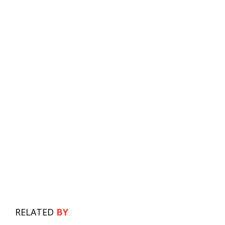
RELATED
BY