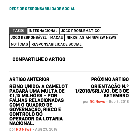
REDE DE RESPONSABILIDADE SOCIAL
TAGS
INTERNACIONAL
JOGO PROBLEMÁTICO
JOGO RESPONSÁVEL
MACAU
NIKKEI ASIAN REVIEW NEWS
NOTÍCIAS
RESPONSABILIDADE SOCIAL
COMPARTILHE O ARTIGO
ARTIGO ANTERIOR
PRÓXIMO ARTIGO
REINO UNIDO: A CAMELOT
ORIENTAÇÃO N.º
PAGARÁ UMA MULTA DE
1/2018/SRIJ/JO, DE 3 DE
£1,15 MILHÕES – POR
SETEMBRO
FALHAS RELACIONADAS
por
RG News
-
Sep 3, 2018
COM O QUADRO DE
GOVERNAÇÃO, RISCO E
CONTROLO DO
OPERADOR DA LOTARIA
NACIONAL.
por
RG News
-
Aug 23, 2018