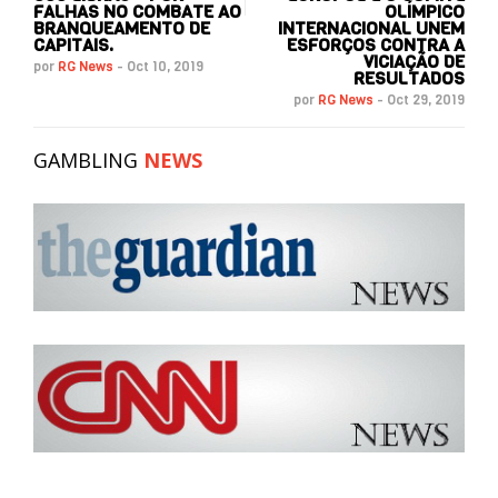
FALHAS NO COMBATE AO
OLÍMPICO
BRANQUEAMENTO DE
INTERNACIONAL UNEM
CAPITAIS.
ESFORÇOS CONTRA A
VICIAÇÃO DE
por
RG News
-
Oct 10, 2019
RESULTADOS
por
RG News
-
Oct 29, 2019
GAMBLING
NEWS