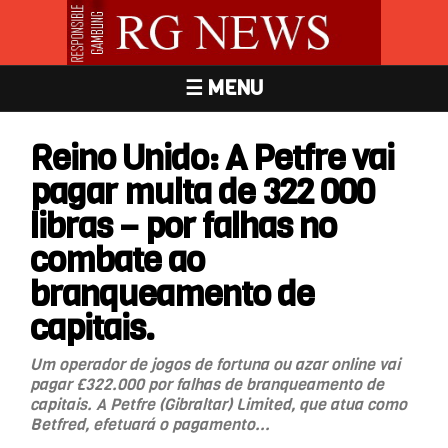
☰ MENU
Reino Unido: A Petfre vai
pagar multa de 322 000
libras – por falhas no
combate ao
branqueamento de
capitais.
Um operador de jogos de fortuna ou azar online vai
pagar £322.000 por falhas de branqueamento de
capitais. A Petfre (Gibraltar) Limited, que atua como
Betfred, efetuará o pagamento...