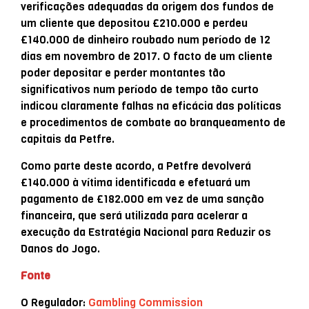
verificações adequadas da origem dos fundos de
um cliente que depositou £210.000 e perdeu
£140.000 de dinheiro roubado num período de 12
dias em novembro de 2017. O facto de um cliente
poder depositar e perder montantes tão
significativos num período de tempo tão curto
indicou claramente falhas na eficácia das políticas
e procedimentos de combate ao branqueamento de
capitais da Petfre.
Como parte deste acordo, a Petfre devolverá
£140.000 à vítima identificada e efetuará um
pagamento de £182.000 em vez de uma sanção
financeira, que será utilizada para acelerar a
execução da Estratégia Nacional para Reduzir os
Danos do Jogo.
Fonte
O Regulador:
Gambling Commission