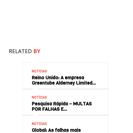
RELATED
BY
NOTÍCIAS
Reino Unido: A empresa
Greentube Alderney Limited…
NOTÍCIAS
Pesquisa Rápida – MULTAS
POR FALHAS E…
NOTÍCIAS
Global: As falhas mais