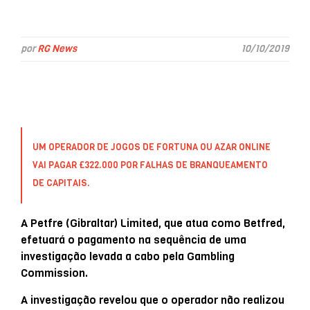
por
RG News
10/10/2019
UM OPERADOR DE JOGOS DE FORTUNA OU AZAR ONLINE
VAI PAGAR £322.000 POR FALHAS DE BRANQUEAMENTO
DE CAPITAIS.
A Petfre (Gibraltar) Limited, que atua como Betfred,
efetuará o pagamento na sequência de uma
investigação levada a cabo pela Gambling
Commission.
A investigação revelou que o operador não realizou