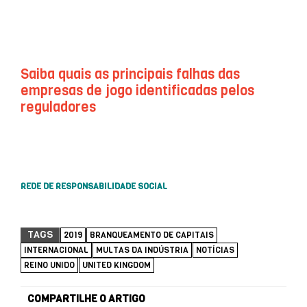
Saiba quais as principais falhas das
empresas de jogo identificadas pelos
reguladores
REDE DE RESPONSABILIDADE SOCIAL
TAGS
2019
BRANQUEAMENTO DE CAPITAIS
INTERNACIONAL
MULTAS DA INDÚSTRIA
NOTÍCIAS
REINO UNIDO
UNITED KINGDOM
COMPARTILHE O ARTIGO