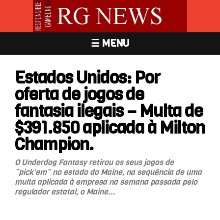
☰ MENU
Estados Unidos: Por
oferta de jogos de
fantasia ilegais – Multa de
$391.850 aplicada à Milton
Champion.
O Underdog Fantasy retirou os seus jogos de
“pick’em” no estado do Maine, na sequência de uma
multa aplicada à empresa na semana passada pelo
regulador estatal, o Maine...