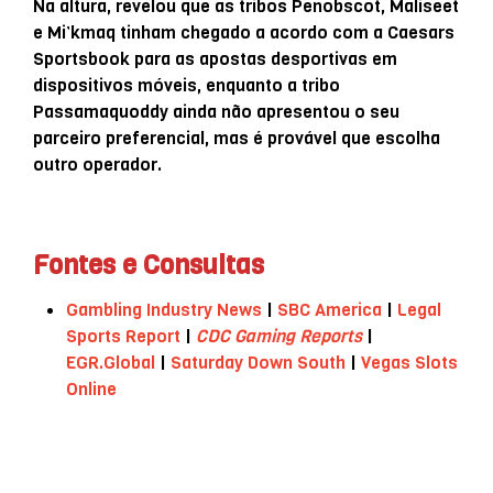
Na altura, revelou que as tribos Penobscot, Maliseet
e Mi’kmaq tinham chegado a acordo com a Caesars
Sportsbook para as apostas desportivas em
dispositivos móveis, enquanto a tribo
Passamaquoddy ainda não apresentou o seu
parceiro preferencial, mas é provável que escolha
outro operador.
Fontes e Consultas
Gambling Industry News
|
SBC America
|
Legal
Sports Report
|
CDC Gaming Reports
|
EGR.Global
|
Saturday Down South
|
Vegas Slots
Online