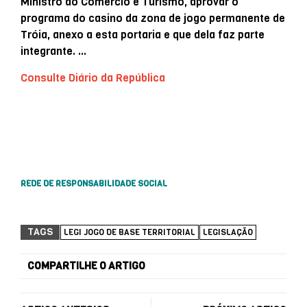
Ministro do Comércio e Turismo, aprovar o
programa do casino da zona de jogo permanente de
Tróia, anexo a esta portaria e que dela faz parte
integrante. …
Consulte Diário da República
REDE DE RESPONSABILIDADE SOCIAL
TAGS
LEGI JOGO DE BASE TERRITORIAL
LEGISLAÇÃO
COMPARTILHE O ARTIGO