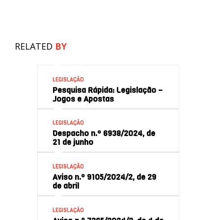
RELATED
BY
LEGISLAÇÃO
Pesquisa Rápida: Legislação –
Jogos e Apostas
LEGISLAÇÃO
Despacho n.º 6938/2024, de
21 de junho
LEGISLAÇÃO
Aviso n.º 9105/2024/2, de 29
de abril
LEGISLAÇÃO