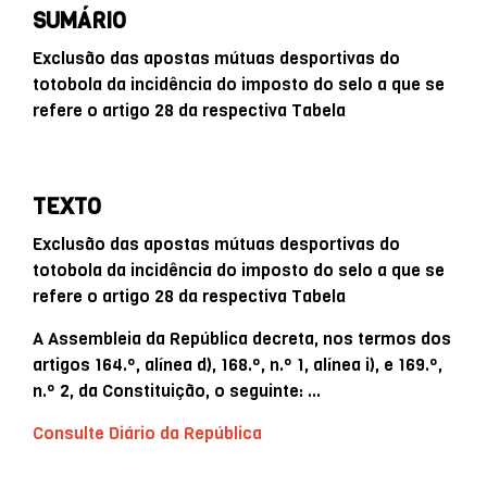
SUMÁRIO
Exclusão das apostas mútuas desportivas do
totobola da incidência do imposto do selo a que se
refere o artigo 28 da respectiva Tabela
TEXTO
Exclusão das apostas mútuas desportivas do
totobola da incidência do imposto do selo a que se
refere o artigo 28 da respectiva Tabela
A Assembleia da República decreta, nos termos dos
artigos 164.º, alínea d), 168.º, n.º 1, alínea i), e 169.º,
n.º 2, da Constituição, o seguinte: …
Consulte Diário da República