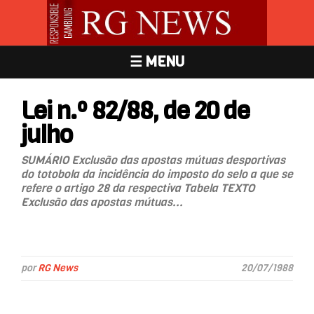
☰ MENU
Lei n.º 82/88, de 20 de
julho
SUMÁRIO Exclusão das apostas mútuas desportivas
do totobola da incidência do imposto do selo a que se
refere o artigo 28 da respectiva Tabela TEXTO
Exclusão das apostas mútuas...
por
RG News
20/07/1988