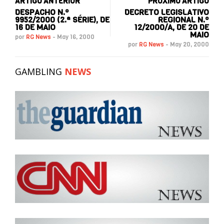
ARTIGO ANTERIOR
PRÓXIMO ARTIGO
DESPACHO N.º
DECRETO LEGISLATIVO
9952/2000 (2.ª SÉRIE), DE
REGIONAL N.º
16 DE MAIO
12/2000/A, DE 20 DE
MAIO
por
RG News
-
May 16, 2000
por
RG News
-
May 20, 2000
GAMBLING
NEWS