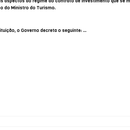
guns aspectos do regime do contrato de investimento que se
o do Ministro do Turismo.
tituição, o Governo decreta o seguinte: …