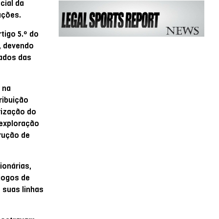
cial da
ações.
tigo 5.º do
, devendo
rados das
 na
ribuição
rização do
 exploração
rução de
onárias,
jogos de
 suas linhas