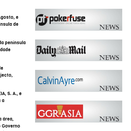
Agosto, e
ínsula de
da península
edade
de
jecto,
, S. A., e
 a
 área,
 o Governo