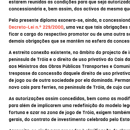
estarem reunidas as condições para que seja autorizada
concessionária e, bem assim, dos activos da mesma qu
Pelo presente diploma exonera-se, ainda, a concessionári
Decreto-Lei n.º 229/2000
, uma vez que tais obrigações
ficar a cargo do respectivo promotor ou de uma outra s
demais obrigações que se mantêm na esfera da concess
A estreita conexão existente, no âmbito do projecto de 
península de Tróia e o direito de uso privativo do Cais 
aos Ministros das Obras Públicas Transportes e Comun
trespasse da concessão daquele direito de uso privativ
de jogo ou de outra sociedade por ela dominada. Perman
novo cais para ferries, na península de Tróia, de cujo 
As autorizações assim concedidas, bem como as modifi
para além de implicarem uma redefinição do modelo lega
fortuna e azar na zona de jogo de Tróia, exigem também
gerais, do contrato de investimento celebrado pelo Esta