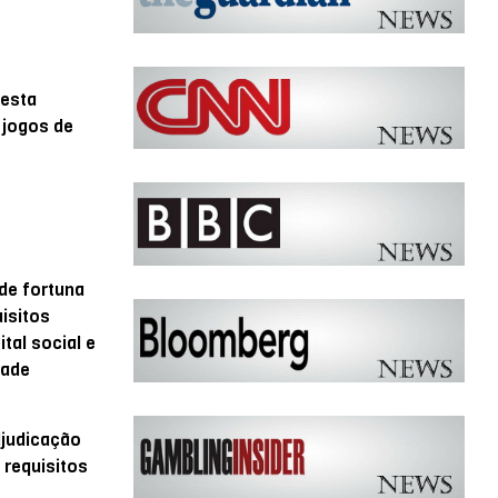
 esta
 jogos de
de fortuna
isitos
tal social e
dade
djudicação
 requisitos