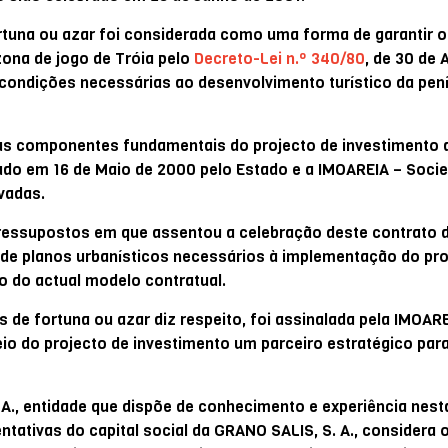
rtuna ou azar foi considerada como uma forma de garantir o
zona de jogo de Tróia pelo
Decreto-Lei n.º 340/80
, de 30 de 
 condições necessárias ao desenvolvimento turístico da pen
as componentes fundamentais do projecto de investimento 
rado em 16 de Maio de 2000 pelo Estado e a IMOAREIA – Soci
ivadas.
pressupostos em que assentou a celebração deste contrato 
e planos urbanísticos necessários à implementação do pro
 do actual modelo contratual.
e fortuna ou azar diz respeito, foi assinalada pela IMOAREIA
eio do projecto de investimento um parceiro estratégico para
., entidade que dispõe de conhecimento e experiência nesta
ntativas do capital social da GRANO SALIS, S. A., considera