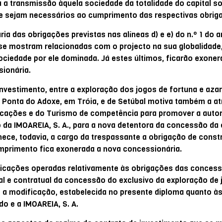
 a transmissão àquela sociedade da totalidade do capital so
e sejam necessários ao cumprimento das respectivas obrig
a das obrigações previstas nas alíneas d) e e) do n.º 1 do ar
 se mostram relacionadas com o projecto na sua globalidade
ociedade por ele dominada. Já estes últimos, ficarão exone
ionária.
investimento, entre a exploração dos jogos de fortuna e azar
da Ponta do Adoxe, em Tróia, e de Setúbal motiva também a at
icações e do Turismo de competência para promover a auto
o da IMOAREIA, S. A., para a nova detentora da concessão da
ece, todavia, a cargo da trespassante a obrigação de const
cumprimento fica exonerada a nova concessionária.
cações operadas relativamente às obrigações das concessi
l e contratual da concessão do exclusivo da exploração de 
 a modificação, estabelecida no presente diploma quanto às
do e a IMOAREIA, S. A.