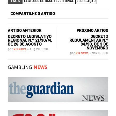
TAGS
LEGI JOGO DE BASE TERRITORIAL
LEGISLAÇÃO
COMPARTILHE O ARTIGO
ARTIGO ANTERIOR
PRÓXIMO ARTIGO
DECRETO LEGISLATIVO
DECRETO
REGIONAL N.º 21/90/M,
REGULAMENTAR N.º
DE 28 DE AGOSTO
34/90, DE 3 DE
NOVEMBRO
por
RG News
-
Aug 28, 1990
por
RG News
-
Nov 3, 1990
GAMBLING
NEWS