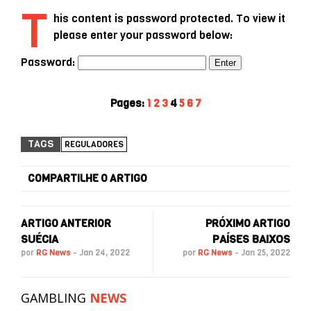
T
his content is password protected. To view it
please enter your password below:
Password:
Pages:
1
2
3
4
5
6
7
TAGS
REGULADORES
COMPARTILHE O ARTIGO
ARTIGO ANTERIOR
PRÓXIMO ARTIGO
SUÉCIA
PAÍSES BAIXOS
por
RG News
-
Jan 24, 2022
por
RG News
-
Jan 25, 2022
GAMBLING
NEWS