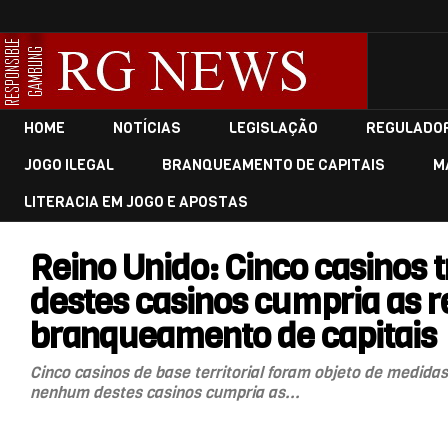
HOME
NOTÍCIAS
LEGISLAÇÃO
REGULADO
JOGO ILEGAL
BRANQUEAMENTO DE CAPITAIS
M
LITERACIA EM JOGO E APOSTAS
Reino Unido: Cinco casinos 
destes casinos cumpria as r
branqueamento de capitais
Cinco casinos de base territorial foram objeto de medida
nenhum destes casinos cumpria as...