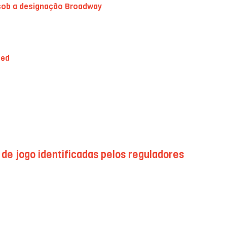
 sob a designação Broadway
ted
 de jogo identificadas pelos reguladores