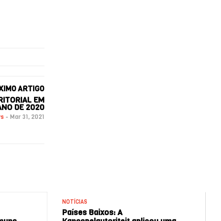
XIMO ARTIGO
RITORIAL EM
NO DE 2020
ws
-
Mar 31, 2021
NOTÍCIAS
Países Baixos: A