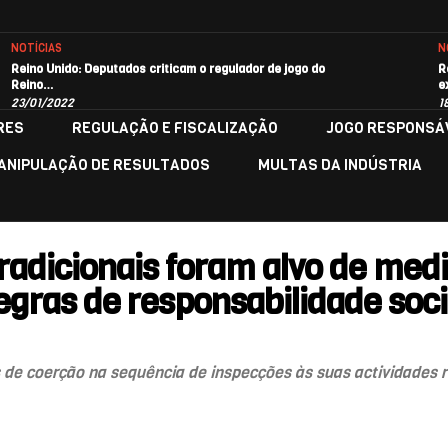
NOTÍCIAS
N
Reino Unido: Deputados criticam o regulador de jogo do
R
Reino…
e
23/01/2022
1
RES
REGULAÇÃO E FISCALIZAÇÃO
JOGO RESPONSÁ
ANIPULAÇÃO DE RESULTADOS
MULTAS DA INDÚSTRIA
tradicionais foram alvo de me
egras de responsabilidade soc
s de coerção na sequência de inspecções às suas actividades 