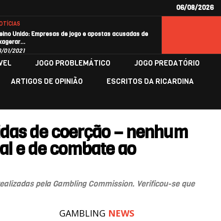
06/08/2026
OTÍCIAS
eino Unido: Empresas de jogo e apostas acusadas de
xagerar…
8/01/2021
VEL
JOGO PROBLEMÁTICO
JOGO PREDATÓRIO
ARTIGOS DE OPINIÃO
ESCRITOS DA RICARDINA
didas de coerção – nenhum
ial e de combate ao
realizadas pela Gambling Commission. Verificou-se que
GAMBLING
NEWS