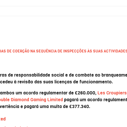
DAS DE COERÇÃO NA SEQUÊNCIA DE INSPECÇÕES ÀS SUAS ACTIVIDADE
gras de responsabilidade social e de combate ao branqueam
ocedeu à revisão das suas licenças de funcionamento.
ambos um acordo regulamentar de £260.000,
Les Croupiers
uble Diamond Gaming Limited
pagará um acordo regulament
ertência e pagará uma multa de £377.340.
ted