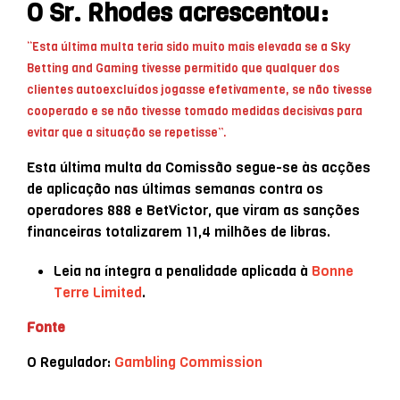
O Sr. Rhodes acrescentou:
“Esta última multa teria sido muito mais elevada se a Sky
Betting and Gaming tivesse permitido que qualquer dos
clientes autoexcluídos jogasse efetivamente, se não tivesse
cooperado e se não tivesse tomado medidas decisivas para
evitar que a situação se repetisse”.
Esta última multa da Comissão segue-se às acções
de aplicação nas últimas semanas contra os
operadores 888 e BetVictor, que viram as sanções
financeiras totalizarem 11,4 milhões de libras.
Leia na íntegra a penalidade aplicada à
Bonne
Terre Limited
.
Fonte
O Regulador:
Gambling Commission