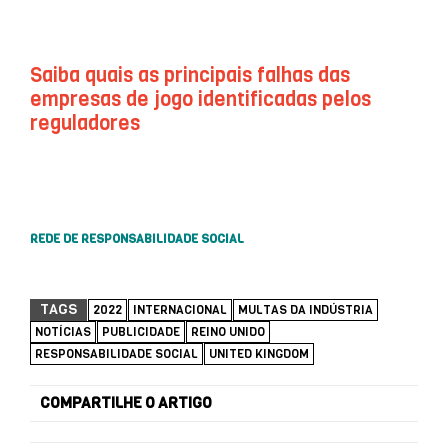
Saiba quais as principais falhas das
empresas de jogo identificadas pelos
reguladores
REDE DE RESPONSABILIDADE SOCIAL
TAGS
2022
INTERNACIONAL
MULTAS DA INDÚSTRIA
NOTÍCIAS
PUBLICIDADE
REINO UNIDO
RESPONSABILIDADE SOCIAL
UNITED KINGDOM
COMPARTILHE O ARTIGO