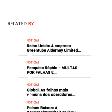
RELATED
BY
NOTÍCIAS
Reino Unido: A empresa
Greentube Alderney Limited…
NOTÍCIAS
Pesquisa Rápida – MULTAS
POR FALHAS E…
NOTÍCIAS
Global: As falhas mais
comuns dos operadores…
NOTÍCIAS
Países Baixos: A