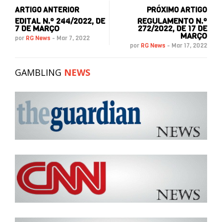
ARTIGO ANTERIOR
PRÓXIMO ARTIGO
EDITAL N.º 244/2022, DE
REGULAMENTO N.º
7 DE MARÇO
272/2022, DE 17 DE
MARÇO
por
RG News
-
Mar 7, 2022
por
RG News
-
Mar 17, 2022
GAMBLING
NEWS