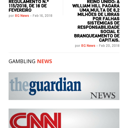
REGULAMENTO N.º
REINO UNIDO: A
115/2018, DE 16 DE
WILLIAM HILL PAGARÁ
FEVEREIRO
UMA MULTA DE 6,2
MILHÕES DE LIBRAS
por
RG News
-
Feb 16, 2018
POR FALHAS
SISTÉMICAS DE
RESPONSABILIDADE
SOCIAL E
BRANQUEAMENTO DE
CAPITAIS.
por
RG News
-
Feb 20, 2018
GAMBLING
NEWS