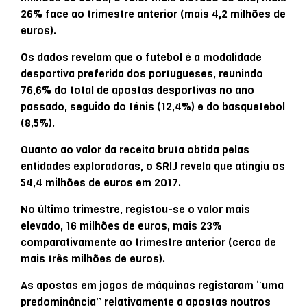
26% face ao trimestre anterior (mais 4,2 milhões de
euros).
Os dados revelam que o futebol é a modalidade
desportiva preferida dos portugueses, reunindo
76,6% do total de apostas desportivas no ano
passado, seguido do ténis (12,4%) e do basquetebol
(8,5%).
Quanto ao valor da receita bruta obtida pelas
entidades exploradoras, o SRIJ revela que atingiu os
54,4 milhões de euros em 2017.
No último trimestre, registou-se o valor mais
elevado, 16 milhões de euros, mais 23%
comparativamente ao trimestre anterior (cerca de
mais três milhões de euros).
As apostas em jogos de máquinas registaram “uma
predominância” relativamente a apostas noutros