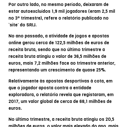
Por outro lado, no mesmo período, deixaram de
estar autoexcluídos 1,9 mil jogadores (eram 2,5 mil
no 3º trimestre), refere o relatório publicado no
‘site’ do SRIJ.
No ano passado, a atividade de jogos e apostas
online gerou cerca de 122,5 milhões de euros de
receita bruta, sendo que no último trimestre a
receita bruta atingiu o valor de 36,5 milhões de
euros, mais 7,2 milhões face ao trimestre anterior,
representando um crescimento de quase 25%.
Relativamente às apostas desportivas à cota, em
que o jogador aposta contra a entidade
exploradora, o relatório revela que registaram, em
2017, um valor global de cerca de 68,1 milhões de
euros.
No último trimestre, a receita bruta atingiu os 20,5
milhões de euros, o valor mais elevado do ano, mais