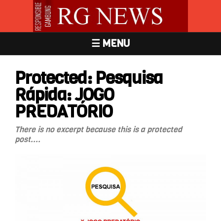
☰ MENU
Protected: Pesquisa
Rápida: JOGO
PREDATÓRIO
There is no excerpt because this is a protected
post....