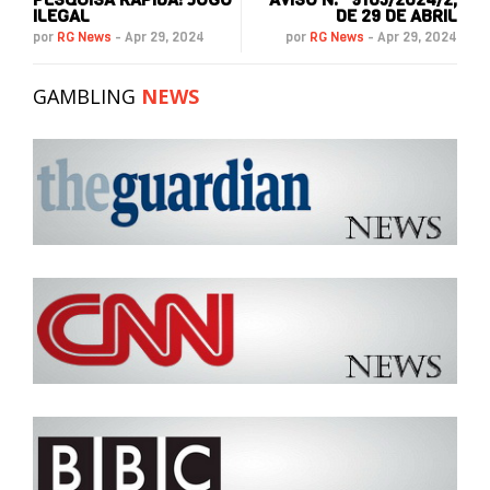
ILEGAL
DE 29 DE ABRIL
por
RG News
-
Apr 29, 2024
por
RG News
-
Apr 29, 2024
GAMBLING
NEWS