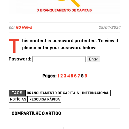
por
RG News
29/04/2024
T
his content is password protected. To view it
please enter your password below:
Password:
Pages:
1
2
3
4
5
6
7
8
9
TAGS
BRANQUEAMENTO DE CAPITAIS
INTERNACIONAL
NOTÍCIAS
PESQUISA RÁPIDA
COMPARTILHE O ARTIGO