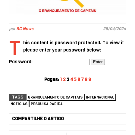
por
RG News
29/04/2024
T
his content is password protected. To view it
please enter your password below:
Password:
Pages:
1
2
3
4
5
6
7
8
9
TAGS
BRANQUEAMENTO DE CAPITAIS
INTERNACIONAL
NOTÍCIAS
PESQUISA RÁPIDA
COMPARTILHE O ARTIGO