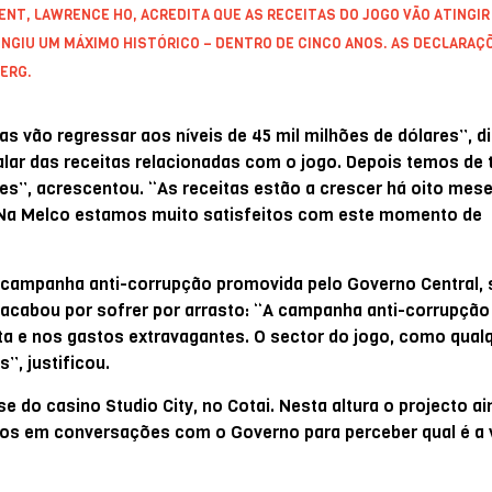
T, LAWRENCE HO, ACREDITA QUE AS RECEITAS DO JOGO VÃO ATINGIR
TINGIU UM MÁXIMO HISTÓRICO – DENTRO DE CINCO ANOS. AS DECLARAÇ
ERG.
s vão regressar aos níveis de 45 mil milhões de dólares”, d
lar das receitas relacionadas com o jogo. Depois temos de 
es”, acrescentou. “As receitas estão a crescer há oito mes
 Na Melco estamos muito satisfeitos com este momento de
a campanha anti-corrupção promovida pelo Governo Central,
e acabou por sofrer por arrasto: “A campanha anti-corrupção
ta e nos gastos extravagantes. O sector do jogo, como qual
”, justificou.
do casino Studio City, no Cotai. Nesta altura o projecto ai
mos em conversações com o Governo para perceber qual é a 