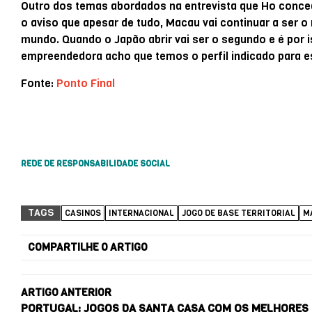
Outro dos temas abordados na entrevista que Ho conce
o aviso que apesar de tudo, Macau vai continuar a ser
mundo. Quando o Japão abrir vai ser o segundo e é po
empreendedora acho que temos o perfil indicado para 
Fonte:
Ponto Final
REDE DE RESPONSABILIDADE SOCIAL
TAGS
CASINOS
INTERNACIONAL
JOGO DE BASE TERRITORIAL
M
COMPARTILHE O ARTIGO
ARTIGO ANTERIOR
PORTUGAL: JOGOS DA SANTA CASA COM OS MELHORES