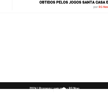
OBTIDOS PELOS JOGOS SANTA CASA 
por
RG Ne
2024 | Responsible gambling.eu - RG News
NOTÍCIAS
a Rápida – MULTAS POR
Global: As falhas mais c
E…
dos operadores…