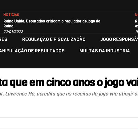
NOTÍCIAS
N
Reino Unido: Deputados criticam o regulador de jogo do
R
Reino…
e
23/01/2022
1
RES
REGULAÇÃO E FISCALIZAÇÃO
JOGO RESPONSÁ
ANIPULAÇÃO DE RESULTADOS
MULTAS DA INDÚSTRIA
 que em cinco anos o jogo vai 
 Lawrence Ho, acredita que as receitas do jogo vão atingir os