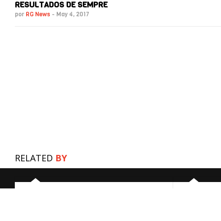
RESULTADOS DE SEMPRE
por
RG News
-
May 4, 2017
RELATED
BY
NOTÍCIAS
NOTÍCIAS
Reino Unido: A empresa Greentube
Pesquis
Alderney Limited…
FALHAS 