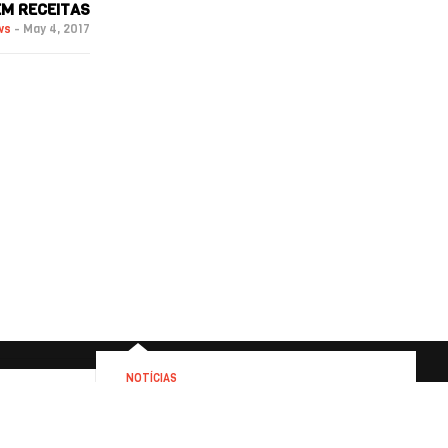
EM RECEITAS
ws
-
May 4, 2017
NOTÍCIAS
Países Baixos: A
omuns
Kansspelautoriteit aplicou uma
multa…