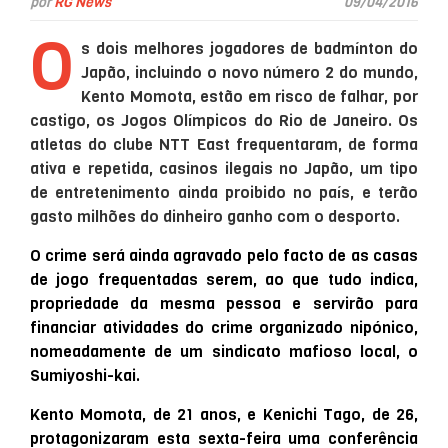
por
RG News
09/04/2016
O
s dois melhores jogadores de badmínton do
Japão
, incluindo o novo número 2 do mundo,
Kento Momota, estão em risco de falhar, por
castigo, os
Jogos Olímpicos
do Rio de Janeiro. Os
atletas do clube
NTT
East frequentaram, de forma
ativa e repetida, casinos ilegais no Japão, um tipo
de entretenimento ainda proibido no país, e terão
gasto milhões do dinheiro ganho com o
desporto
.
O crime será ainda agravado pelo facto de as casas
de jogo frequentadas serem, ao que tudo indica,
propriedade da mesma pessoa e servirão para
financiar atividades do crime organizado nipónico,
nomeadamente de um sindicato mafioso local, o
Sumiyoshi-kai.
Kento Momota, de 21 anos, e Kenichi Tago, de 26,
protagonizaram esta sexta-feira uma conferência