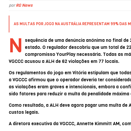
por
RG News
AS MULTAS POR JOGO NA AUSTRÁLIA REPRESENTAM 99% DAS MU
N
sequência de uma denúncia anónima no final de 
estado. O regulador descobriu que um total de 2
compromisso YourPlay necessária. Todas as má
VGCCC acusou a ALH de 62 violações em 77 locais.
Os regulamentos do jogo em Vitória estipulam que todas
a VGCCC afirmou que o operador deveria ter considerado
as violações eram graves e intencionais, embora a con
sido fatores para reduzir a multa da penalidade máxima 
Como resultado, a ALH deve agora pagar uma multa de
custos legais.
A diretora executiva da VGCCC, Annette Kimmitt AM, co