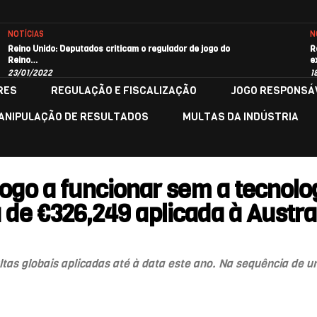
NOTÍCIAS
N
Reino Unido: Deputados criticam o regulador de jogo do
R
Reino…
e
23/01/2022
1
RES
REGULAÇÃO E FISCALIZAÇÃO
JOGO RESPONSÁ
ANIPULAÇÃO DE RESULTADOS
MULTAS DA INDÚSTRIA
jogo a funcionar sem a tecnol
de €326,249 aplicada à Austral
tas globais aplicadas até à data este ano. Na sequência de u