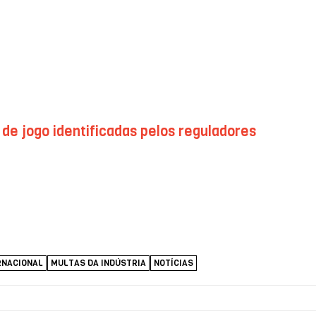
 de jogo identificadas pelos reguladores
RNACIONAL
MULTAS DA INDÚSTRIA
NOTÍCIAS