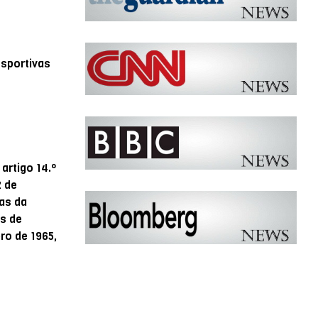
esportivas
artigo 14.º
2 de
as da
is de
ro de 1965,