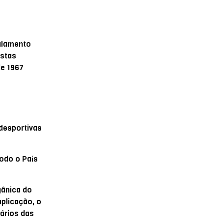
gulamento
ostas
de 1967
desportivas
odo o País
gânica do
aplicação, o
ários das