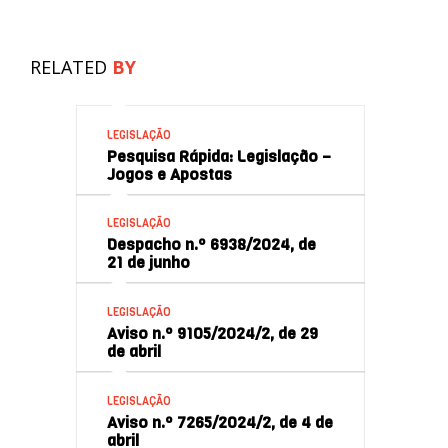
RELATED
BY
LEGISLAÇÃO
Pesquisa Rápida: Legislação –
Jogos e Apostas
LEGISLAÇÃO
Despacho n.º 6938/2024, de
21 de junho
LEGISLAÇÃO
Aviso n.º 9105/2024/2, de 29
de abril
LEGISLAÇÃO
Aviso n.º 7265/2024/2, de 4 de
abril