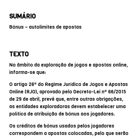
SUMÁRIO
Bónus – autolimites de apostas
TEXTO
No âmbito da exploração de jogos e apostas online,
informa-se que:
O artigo 26º do Regime Jurídico de Jogos e Apostas
Online (RJO), aprovado pelo Decreto-Lei nº 66/2015
de 29 de abril, prevê que, entre outras obrigações,
as entidades exploradoras devem estabelecer uma
política de atribuição de bónus aos jogadores.
Os créditos de bónus usados pelos jogadores
correspondem a apostas colocadas, pelo que serão