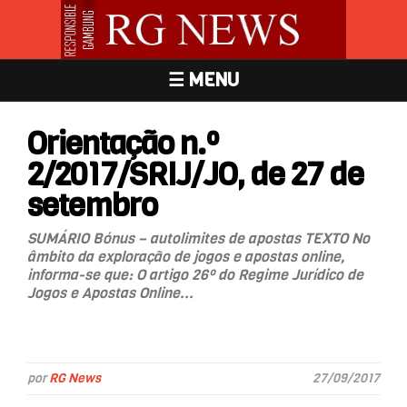
☰ MENU
Orientação n.º
2/2017/SRIJ/JO, de 27 de
setembro
SUMÁRIO Bónus – autolimites de apostas TEXTO No
âmbito da exploração de jogos e apostas online,
informa-se que: O artigo 26º do Regime Jurídico de
Jogos e Apostas Online...
por
RG News
27/09/2017