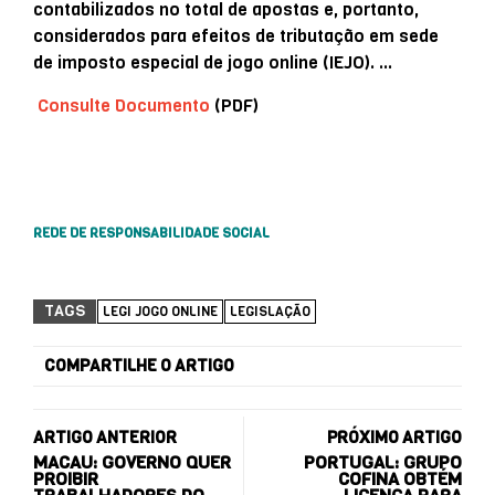
contabilizados no total de apostas e, portanto,
considerados para efeitos de tributação em sede
de imposto especial de jogo online (IEJO). …
Consulte Documento
(PDF)
REDE DE RESPONSABILIDADE SOCIAL
TAGS
LEGI JOGO ONLINE
LEGISLAÇÃO
COMPARTILHE O ARTIGO
ARTIGO ANTERIOR
PRÓXIMO ARTIGO
MACAU: GOVERNO QUER
PORTUGAL: GRUPO
PROIBIR
COFINA OBTÉM