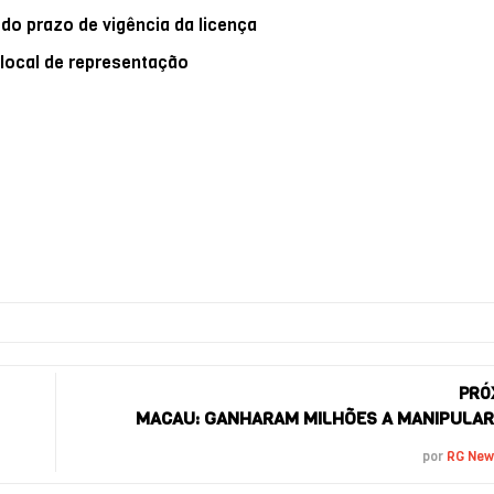
do prazo de vigência da licença
 local de representação
PRÓ
MACAU: GANHARAM MILHÕES A MANIPULAR
por
RG Ne