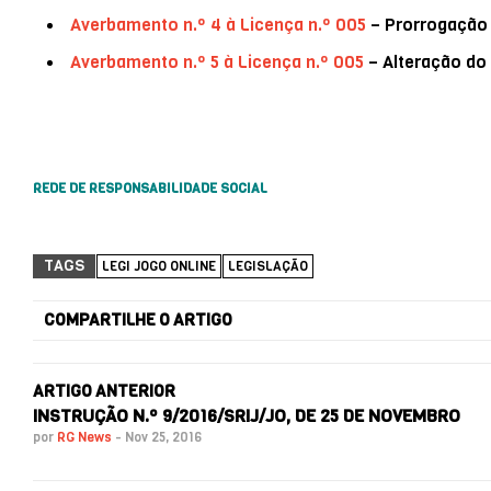
Averbamento n.º 4 à Licença n.º 005
– Prorrogação 
Averbamento n.º 5 à Licença n.º 005
– Alteração do
REDE DE RESPONSABILIDADE SOCIAL
TAGS
LEGI JOGO ONLINE
LEGISLAÇÃO
COMPARTILHE O ARTIGO
ARTIGO ANTERIOR
INSTRUÇÃO N.º 9/2016/SRIJ/JO, DE 25 DE NOVEMBRO
por
RG News
-
Nov 25, 2016