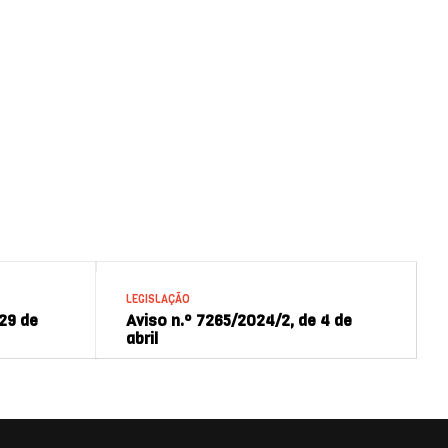
LEGISLAÇÃO
 29 de
Aviso n.º 7265/2024/2, de 4 de
abril