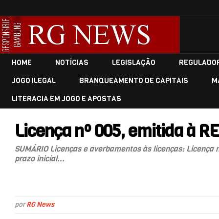
HOME
NOTÍCIAS
LEGISLAÇÃO
REGULADO
JOGO ILEGAL
BRANQUEAMENTO DE CAPITAIS
M
LITERACIA EM JOGO E APOSTAS
Licença nº 005, emitida à 
SUMÁRIO Licenças e averbamentos às licenças: Licença n
prazo inicial...
por
RG News