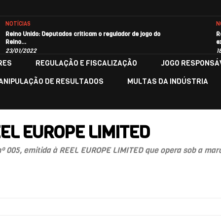
NOTÍCIAS
N
Reino Unido: Deputados criticam o regulador de jogo do
R
Reino…
e
23/01/2022
1
RES
REGULAÇÃO E FISCALIZAÇÃO
JOGO RESPONSÁ
ANIPULAÇÃO DE RESULTADOS
MULTAS DA INDÚSTRIA
REEL EUROPE LIMITED
º 005, emitida à REEL EUROPE LIMITED que opera sob a marca