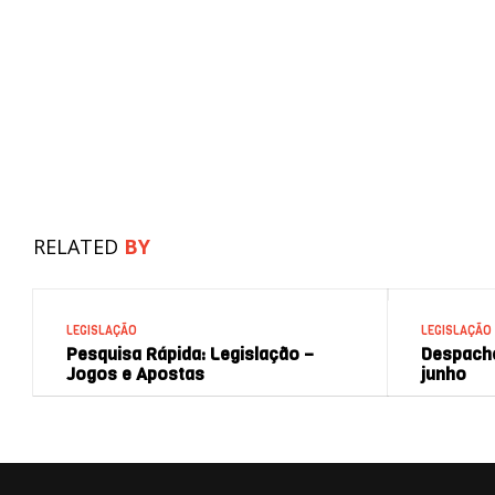
RELATED
BY
LEGISLAÇÃO
LEGISLAÇÃO
Pesquisa Rápida: Legislação –
Despacho
Jogos e Apostas
junho