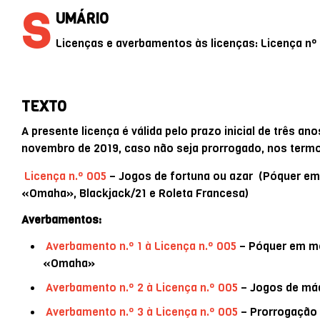
S
UMÁRIO
Licenças e averbamentos às licenças: Licença nº
TEXTO
A presente licença é válida pelo prazo inicial de três a
novembro de 2019, caso não seja prorrogado, nos termo
Licença n.º 005
– Jogos de fortuna ou azar (Póquer em 
«Omaha», Blackjack/21 e Roleta Francesa)
Averbamentos:
Averbamento n.º 1 à Licença n.º 005
– Póquer em mo
«Omaha»
Averbamento n.º 2 à Licença n.º 005
– Jogos de má
Averbamento n.º 3 à Licença n.º 005
– Prorrogação 