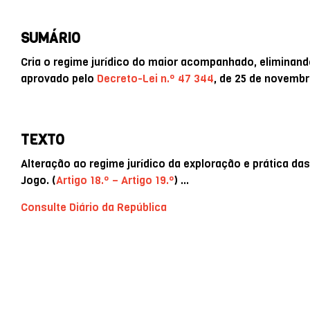
SUMÁRIO
Cria o regime jurídico do maior acompanhado, eliminando o
aprovado pelo
Decreto-Lei n.º 47 344
, de 25 de novembr
TEXTO
Alteração ao regime jurídico da exploração e prática das
Jogo. (
Artigo 18.º – Artigo 19.º
) …
Consulte Diário da República