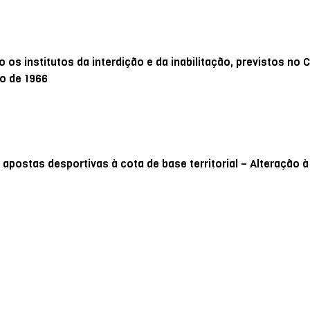
s institutos da interdição e da inabilitação, previstos no Có
o de 1966
 apostas desportivas à cota de base territorial – Alteração à