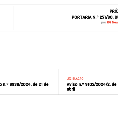
PRÓ
PORTARIA N.º 251/80, D
por
RG Ne
LEGISLAÇÃO
 n.º 6938/2024, de 21 de
Aviso n.º 9105/2024/2, de
abril
2024 | Responsible gambling.eu - RG News