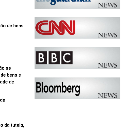
ção de bens
ão se
 de bens e
dade de
 de
o da tutela,