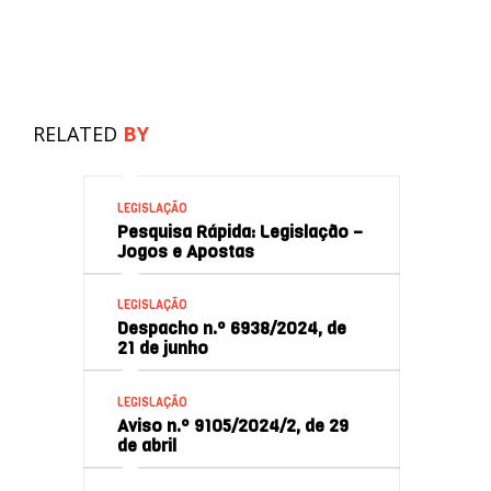
RELATED
BY
LEGISLAÇÃO
Pesquisa Rápida: Legislação –
Jogos e Apostas
LEGISLAÇÃO
Despacho n.º 6938/2024, de
21 de junho
LEGISLAÇÃO
Aviso n.º 9105/2024/2, de 29
de abril