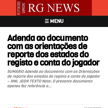
☰ MENU
Adenda ao documento
com as orientações de
reporte dos estados do
registo e conta do jogador
SUMÁRIO Adenda ao documento com as Orientações
de reporte dos estados do registo e conta do jogador
– XML JGDR TEXTO Nota: O presente documento
apenas faz referência a...