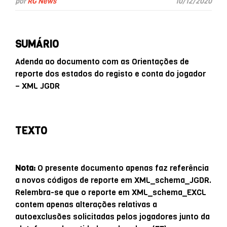
por
RG News
10/12/2020
SUMÁRIO
Adenda ao documento com as Orientações de
reporte dos estados do registo e conta do jogador
– XML JGDR
TEXTO
Nota:
O presente documento apenas faz referência
a novos códigos de reporte em XML_schema_JGDR.
Relembra-se que o reporte em XML_schema_EXCL
contem apenas alterações relativas a
autoexclusões solicitadas pelos jogadores junto da