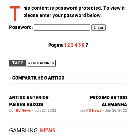
T
his content is password protected. To view it
please enter your password below:
Password:
Pages:
1
2
3
4
5
6
7
TAGS
REGULADORES
COMPARTILHE O ARTIGO
ARTIGO ANTERIOR
PRÓXIMO ARTIGO
PAÍSES BAIXOS
ALEMANHA
por
RG News
-
Jan 25, 2022
por
RG News
-
Jan 26, 2022
GAMBLING
NEWS