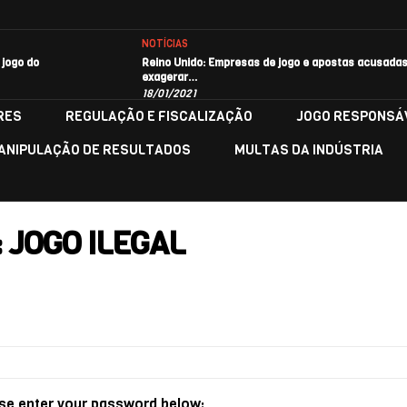
NOTÍCIAS
 jogo do
Reino Unido: Empresas de jogo e apostas acusadas
exagerar…
18/01/2021
RES
REGULAÇÃO E FISCALIZAÇÃO
JOGO RESPONSÁ
ANIPULAÇÃO DE RESULTADOS
MULTAS DA INDÚSTRIA
: JOGO ILEGAL
ase enter your password below: