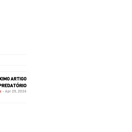
XIMO ARTIGO
 PREDATÓRIO
s
-
Apr 29, 2024