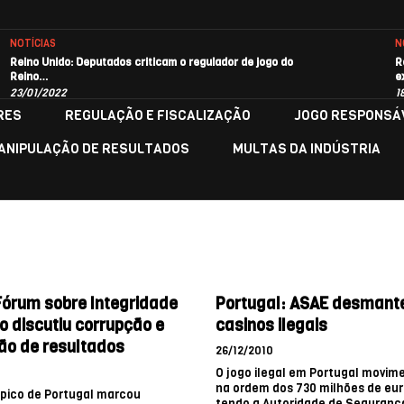
NOTÍCIAS
N
Reino Unido: Deputados criticam o regulador de jogo do
R
Reino…
e
23/01/2022
1
RES
REGULAÇÃO E FISCALIZAÇÃO
JOGO RESPONSÁ
ANIPULAÇÃO DE RESULTADOS
MULTAS DA INDÚSTRIA
Fórum sobre Integridade
Portugal: ASAE desmante
o discutiu corrupção e
casinos ilegais
ão de resultados
26/12/2010
O jogo ilegal em Portugal movim
na ordem dos 730 milhões de eur
pico de Portugal marcou
tendo a Autoridade de Segurança