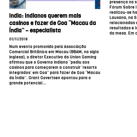
presença na s
Fórum Sobre I
realizou-se h
India: Indianos querem mais
Lausana, na 
casinos e fazer de Goa “Macau da
relacionadas
resultados e 
Índia” – especialista
da mesa. Em c
01/11/2018
Num evento promovido pela Associação
Comercial Britânica em Macau (BBAM, na sigla
inglesa), o diretor Executivo da Union Gaming
afirmou que o Governo indiano “pediu aos
casinos para começarem a construir ‘resorts
integrados’ em Goa” para fazer de Goa “Macau
da Índia”. Grant Govertsen apontou para o
grande potencial...