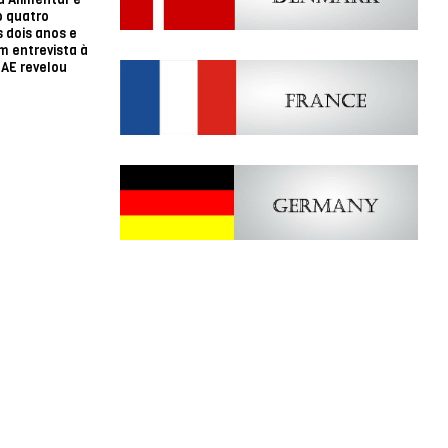
 quatro
 dois anos e
m entrevista à
SAE revelou