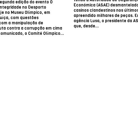
egunda edição do evento O
Económica (ASAE) desmantelado
ntegridade no Desporto
casinos clandestinos nos últimos
oje no Museu Olímpico, em
apreendido milhares de peças. E
Suíça, com questões
agência Lusa, o presidente da A
 com a manipulação de
que, desde...
luta contra a corrupção em cima
omunicado, o Comité Olímpico...