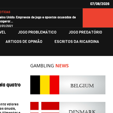
07/08/2026
OTÍCIAS
eino Unido: Empresas de jogo e apostas acusadas de
xagerar…
8/01/2021
VEL
JOGO PROBLEMÁTICO
JOGO PREDATÓRIO
ARTIGOS DE OPINIÃO
ESCRITOS DA RICARDINA
GAMBLING
NEWS
la quatro
enta valores
os anuais,
 Alimentar e