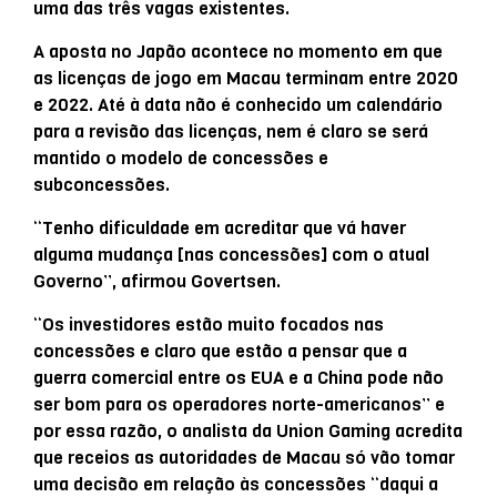
uma das três vagas existentes.
A aposta no Japão acontece no momento em que
as licenças de jogo em Macau terminam entre 2020
e 2022. Até à data não é conhecido um calendário
para a revisão das licenças, nem é claro se será
mantido o modelo de concessões e
subconcessões.
“Tenho dificuldade em acreditar que vá haver
alguma mudança [nas concessões] com o atual
Governo”, afirmou Govertsen.
“Os investidores estão muito focados nas
concessões e claro que estão a pensar que a
guerra comercial entre os EUA e a China pode não
ser bom para os operadores norte-americanos” e
por essa razão, o analista da Union Gaming acredita
que receios as autoridades de Macau só vão tomar
uma decisão em relação às concessões “daqui a