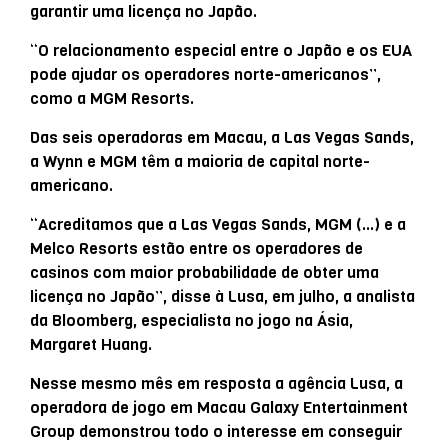
garantir uma licença no Japão.
“O relacionamento especial entre o Japão e os EUA
pode ajudar os operadores norte-americanos”,
como a MGM Resorts.
Das seis operadoras em Macau, a Las Vegas Sands,
a Wynn e MGM têm a maioria de capital norte-
americano.
“Acreditamos que a Las Vegas Sands, MGM (…) e a
Melco Resorts estão entre os operadores de
casinos com maior probabilidade de obter uma
licença no Japão”, disse à Lusa, em julho, a analista
da Bloomberg, especialista no jogo na Ásia,
Margaret Huang.
Nesse mesmo mês em resposta a agência Lusa, a
operadora de jogo em Macau Galaxy Entertainment
Group demonstrou todo o interesse em conseguir