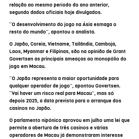
relação ao mesmo período do ano anterior,
segundo dados oficiais hoje divulgados.
“O desenvolvimento do jogo na Ásia esmaga o
resto do mundo”, apontou o analista.
O Japão, Coreia, Vietname, Tailândia, Camboja,
Laos, Myanmar e Filipinas, são na opinião de Grant
Govertsen as principais ameaças ao monopólio do
jogo em Macau.
“O Japão representa a maior oportunidade para
qualquer operador de jogo”, apontou Govertsen.
“Vai haver um risco real para Macau”, mas só
depois 2025, a data prevista para o arranque dos
casinos no Japão.
O parlamento nipónico aprovou em julho uma lei que
permite a abertura de três casinos e várias
operadores de Macau já demonstraram interesse