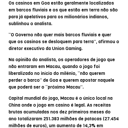
Os casinos em Goa estão geralmente localizados
em barcos fluviais e os que estão em terra não são
para já apelativos para os milionários indianos,
sublinhou o analista.
“O Governo não quer mais barcos fluviais e quer
que os casinos se desloquem para terra”, afirmou o
diretor executivo da Union Gaming.
Na opinião do analista, os operadores de jogo que
não entraram em Macau, quando o jogo foi
liberalizado no início do milénio, “não querem
perder o barco” de Goa e querem apostar naquele
que poderá ser o “próximo Macau”.
Capital mundial do jogo, Macau é o único local na
China onde o jogo em casino é legal. As receitas
brutas acumuladas nos dez primeiros meses do
ano totalizaram 251.383 milhões de patacas (27.454
milhões de euros), um aumento de 14,3% em